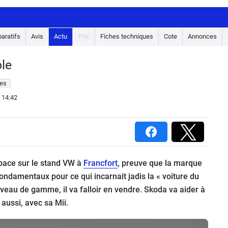
aratifs
Avis
Actu
Prix
Fiches techniques
Cote
Annonces
ole
es
 14:42
pace sur le stand VW à
Francfort
, preuve que la marque
ondamentaux pour ce qui incarnait jadis la « voiture du
niveau de gamme, il va falloir en vendre. Skoda va aider à
 aussi, avec sa Mii.