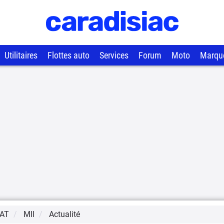
Utilitaires
Flottes auto
Services
Forum
Moto
Marqu
AT
MII
Actualité