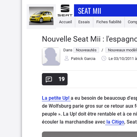
SEAT MII
Accueil
Essais
Fiches fiabilité
Comp
Nouvelle Seat Mii : l'espagn
Dans
Nouveautés
/
Nouveaux modèl
Patrick Garcia
Le 03/10/2011
à
19
La petite Up!
a eu besoin de beaucoup d'es
de Wolfsburg parie gros sur ce retour aux f
peuple ». La Up! doit être rentable et à ce 
écouler la marchandise avec
la Citigo
, Seat