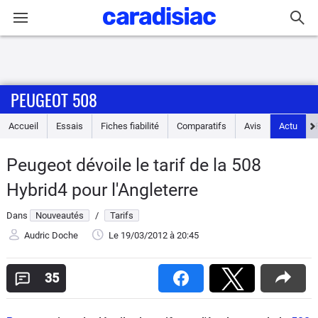
Connexion / Inscription
PEUGEOT 508
Accueil
Accueil
Essais
Fiches fiabilité
Comparatifs
Avis
Actu
Actu
Peugeot dévoile le tarif de la 508
Essais
Hybrid4 pour l'Angleterre
Guide
Dans
Nouveautés
/
Tarifs
d'achat
Audric Doche
Le 19/03/2012
à 20:45
Electriques
35
Utilitaires