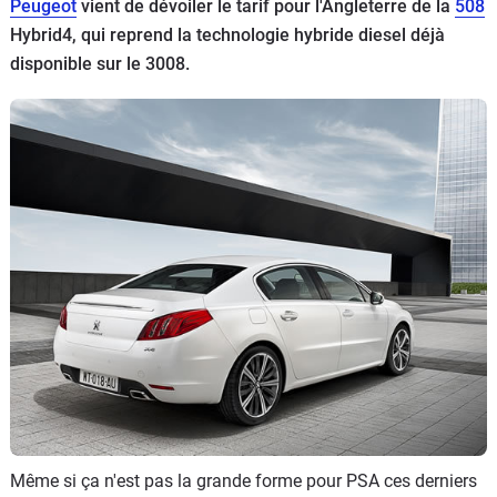
Peugeot
vient de dévoiler le tarif pour l'Angleterre de la
508
Flottes
Hybrid4, qui reprend la technologie hybride diesel déjà
Auto
disponible sur le 3008.
Services
Forum
Moto
Marques
Même si ça n'est pas la grande forme pour PSA ces derniers