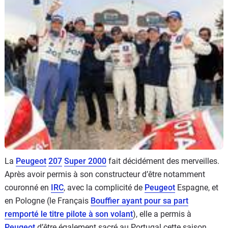
Flottes
Auto
Services
Forum
Moto
Marques
La
Peugeot
207
Super 2000
fait décidément des merveilles.
Après avoir permis à son constructeur d’être notamment
couronné en
IRC
, avec la complicité de
Peugeot
Espagne, et
en Pologne (le Français
Bouffier ayant pour sa part
remporté le titre pilote à son volant
), elle a permis à
Peugeot
d’être également sacré au Portugal cette saison.