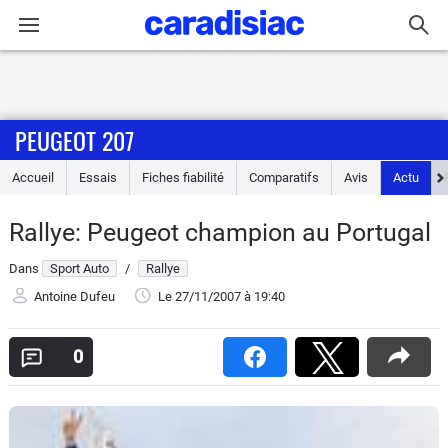
Connexion / Inscription
PEUGEOT 207
Accueil
Accueil
Essais
Fiches fiabilité
Comparatifs
Avis
Actu
Actu
Rallye: Peugeot champion au Portugal
Essais
Dans
Sport Auto
/
Rallye
Guide
Antoine Dufeu
Le 27/11/2007
à 19:40
d'achat
0
Electriques
Utilitaires