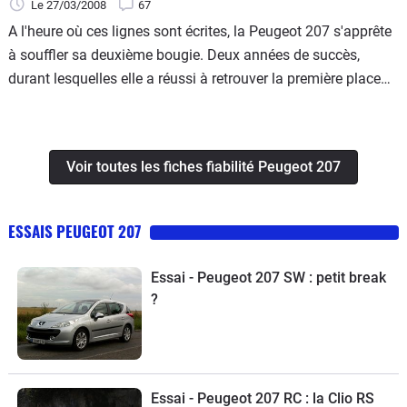
Le 27/03/2008
67
A l'heure où ces lignes sont écrites, la Peugeot 207 s'apprête
à souffler sa deuxième bougie. Deux années de succès,
durant lesquelles elle a réussi à retrouver la première place
du palmarès des ventes face à son éternelle rivale la Renault
Clio. Plus dynamique de ligne et de comportement routier,
elle séduit une clientèle assez jeune. Sur le marché de
Voir toutes les fiches fiabilité Peugeot 207
l'occasion, elle occupe d'ores et déjà la deuxième place en
nombre de vente, dans la tranche d'âge des moins d'un an,
derrière la famille Renault Mégane. Le bilan fiabilité, lui, n'est
ESSAIS PEUGEOT 207
pas complètement rose, avec de petits, mais nombreux
défauts de jeunesse. Revue de détail…
Essai - Peugeot 207 SW : petit break
?
Essai - Peugeot 207 RC : la Clio RS