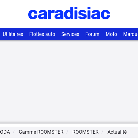
Utilitaires
Flottes auto
Services
Forum
Moto
Marqu
KODA
Gamme
ROOMSTER
ROOMSTER
Actualité