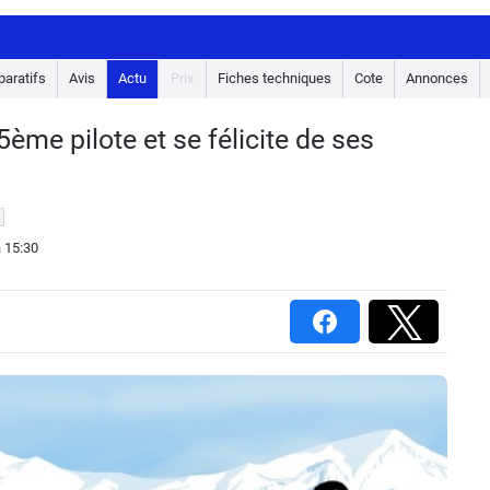
aratifs
Avis
Actu
Prix
Fiches techniques
Cote
Annonces
me pilote et se félicite de ses
 15:30