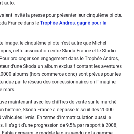
t auto.
aient invité la presse pour présenter leur cinquième pilote,
koda France dans le
Trophée Andros
,
gagné pour la
e image, le cinquième pilote n’est autre que Michel
pris, cette association entre Skoda France et le Studio
 Pour prolonger son engagement dans le Trophée Andros,
eteur d’une Skoda un album exclusif contant les aventures
 20000 albums (hors commerce donc) sont prévus pour les
attendue par le réseau des concessionnaires on l’imagine,
de mars.
euve maintenant avec les chiffres de vente sur le marché
son histoire, Skoda France a dépassé le seuil des 20000
 véhicules livrés. En terme d’immatriculation aussi le
. Il s’agit d’une progression de 9,5% par rapport à 2008,
La Fabia demeure le modèle le plus vendu de la gamme