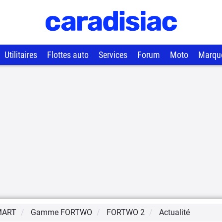
Utilitaires
Flottes auto
Services
Forum
Moto
Marqu
MART
Gamme
FORTWO
FORTWO 2
Actualité