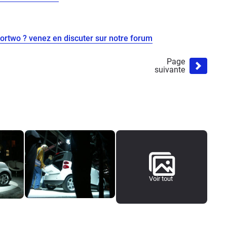
ortwo ? venez en discuter sur notre forum
Page
suivante
Voir tout