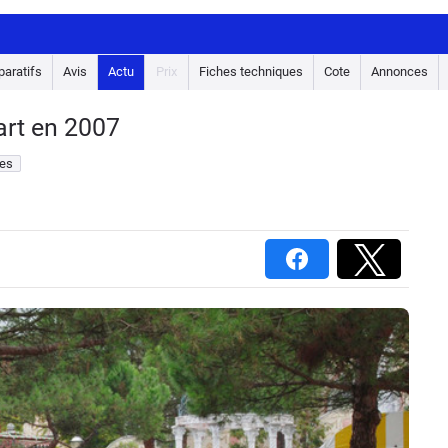
aratifs
Avis
Actu
Prix
Fiches techniques
Cote
Annonces
art en 2007
es