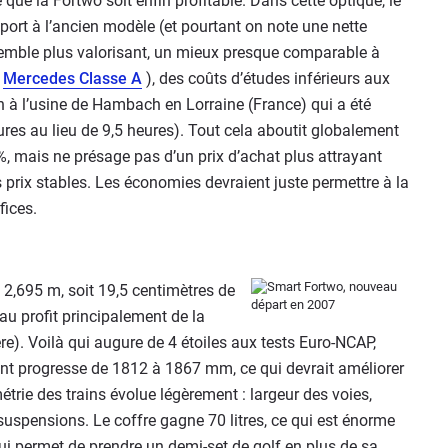
que la Fortwo soit enfin profitable. Dans cette optique, le
ort à l’ancien modèle (et pourtant on note une nette
r semble plus valorisant, un mieux presque comparable à
e
Mercedes Classe A
), des coûts d’études inférieurs aux
n à l’usine de Hambach en Lorraine (France) qui a été
ures au lieu de 9,5 heures). Tout cela aboutit globalement
, mais ne présage pas d’un prix d’achat plus attrayant
 prix stables. Les économies devraient juste permettre à la
fices.
2,695 m, soit 19,5 centimètres de
 au profit principalement de la
ère). Voilà qui augure de 4 étoiles aux tests Euro-NCAP,
nt progresse de 1812 à 1867 mm, ce qui devrait améliorer
étrie des trains évolue légèrement : largeur des voies,
 suspensions. Le coffre gagne 70 litres, ce qui est énorme
ui permet de prendre un demi-set de golf en plus de sa