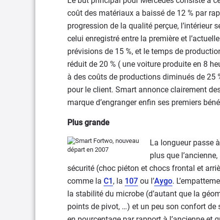
Le but principal pour Mercedes consiste à ce 
coût des matériaux a baissé de 12 % par rapp
progression de la qualité perçue, l’intérieu
celui enregistré entre la première et l’actuell
prévisions de 15 %, et le temps de productio
réduit de 20 % ( une voiture produite en 8 he
à des coûts de productions diminués de 25 %
pour le client. Smart annonce clairement des
marque d’engranger enfin ses premiers béné
Plus grande
La longueur passe à 
plus que l’ancienne,
sécurité (choc piéton et chocs frontal et arri
comme la
C1
, la
107
ou l’
Aygo
. L’empatteme
la stabilité du microbe (d’autant que la géom
points de pivot, …) et un peu son confort de
en pourcentage par rapport à l’ancienne et q