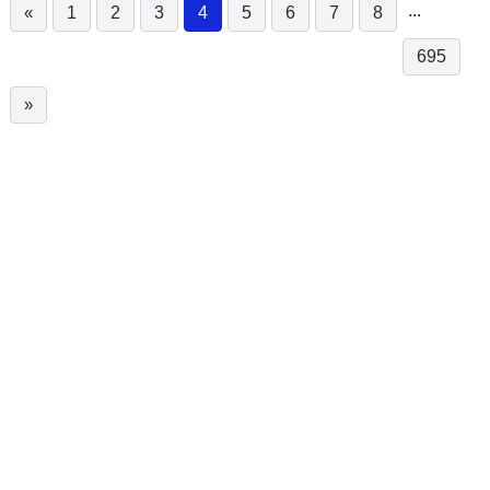
...
«
1
2
3
4
5
6
7
8
(current)
695
»