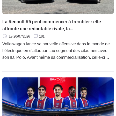
Flottes
Auto
La Renault R5 peut commencer à trembler : elle
Services
affronte une redoutable rivale, la
Volkswagen ID.Polo
Le 20/07/2026
181
Forum
Volkswagen lance sa nouvelle offensive dans le monde de
l’électrique en s’attaquant au segment des citadines avec
Moto
son ID. Polo. Avant même sa commercialisation, celle-ci
affronte aujourd’hui la Renault R5 dans un premier
Marques
comparatif statique.