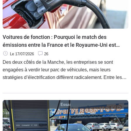
Voitures de fonction : Pourquoi le match des
émissions entre la France et le Royaume-Uni est
un immense trompe-l'œil
Le 17/07/2026
26
Des deux côtés de la Manche, les entreprises se sont
engagées à verdir leur parc de véhicules, mais leurs
stratégies d’électrification diffèrent radicalement. Entre les
deux nations les taux d’émission à l’échappement affichent
une nette différence. Mais sur l’ensemble d’un cycle de vie
véhicules, le matche entre le pragmatisme à la française et
Essai
le bigbang électrique britannique, s’avère plus serré qu’il n’y
paraît. Décryptage.