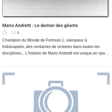
Flottes
Auto
Services
Mario Andretti : Le dernier des géants
0
Forum
Champion du Monde de Formule 1, vainqueur à
Indianapolis, des centaines de victoires dans toutes les
Moto
disciplines... L'histoire de Mario Andretti est unique en sport
automobile. Belle aussi comme un roman.
Marques