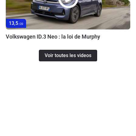
13,5
/20
Volkswagen ID.3 Neo : la loi de Murphy
Voir toutes les videos