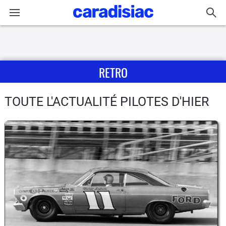
Connexion / Inscription
RETRO
Accueil
Actu
TOUTE L'ACTUALITÉ PILOTES D'HIER
Essais
Guide
d'achat
Electriques
Utilitaires