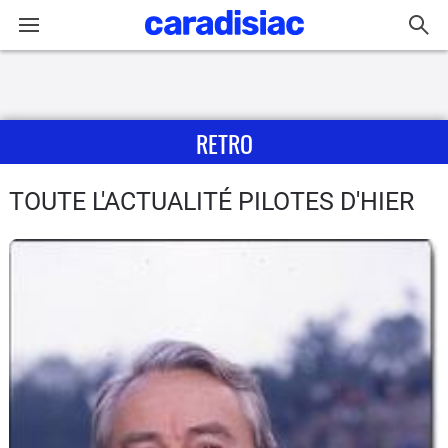
Connexion / Inscription
RETRO
Accueil
Actu
TOUTE L'ACTUALITÉ PILOTES D'HIER
Essais
Guide
d'achat
Electriques
Utilitaires