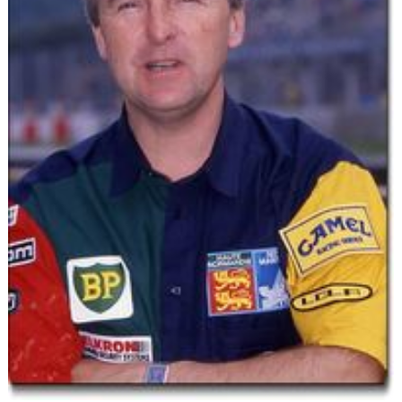
Flottes
Auto
Services
Forum
Moto
Marques