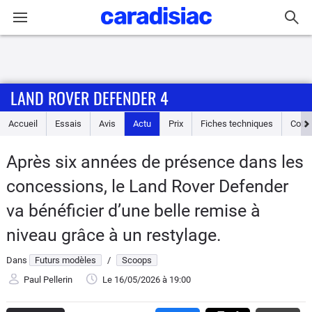
Connexion / Inscription
LAND ROVER DEFENDER 4
Accueil
Accueil
Essais
Avis
Actu
Prix
Fiches techniques
Cote
Actu
Après six années de présence dans les
Essais
concessions, le Land Rover Defender
Guide
va bénéficier d’une belle remise à
d'achat
niveau grâce à un restylage.
Electriques
Dans
Futurs modèles
/
Scoops
Paul Pellerin
Le 16/05/2026
à 19:00
Utilitaires