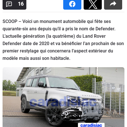
16
Flottes
Auto
SCOOP – Voici un monument automobile qui fête ses
Services
quarante-six ans depuis qu’il a pris le nom de Defender.
L’actuelle génération (la quatrième) du Land Rover
Forum
Defender date de 2020 et va bénéficier l’an prochain de son
premier restylage qui concernera l’aspect extérieur du
Moto
modèle mais aussi son habitacle.
Marques