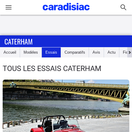
Connexion / Inscription
CATERHAM
Accueil
Accueil
Modèles
Essais
Comparatifs
Avis
Actu
Fich
Actu
TOUS LES ESSAIS CATERHAM
Essais
Guide
d'achat
Electriques
Utilitaires