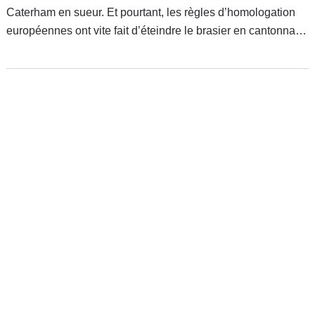
Caterham en sueur. Et pourtant, les règles d’homologation
européennes ont vite fait d’éteindre le brasier en cantonnant
la version routière chez ses géniteurs anglais. Il y a pourtant
une solution pour garder la flamme: les Cosworth Caterham
Masters. Avant qu’une déclinaison française de la discipline
ne voit le jour en 2007, nous avons essayé la Caterham
CSR 260 sur le circuit d’Alès.