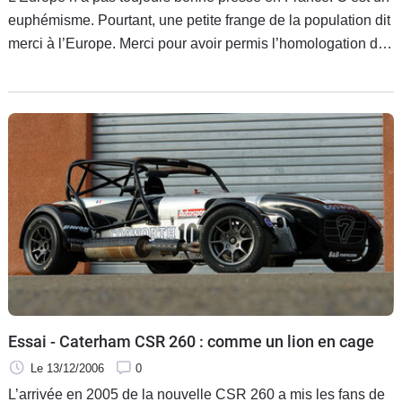
euphémisme. Pourtant, une petite frange de la population dit
merci à l’Europe. Merci pour avoir permis l’homologation de
la Caterham R300 Superlight dans laquelle je suis assis
aujourd’hui. Aujourd’hui alors que la température extérieure
ne dépasse pas 8°, qu’il pleut, qu’il vente et qu’une
Caterham R300 ne dispose ni de capote, ni de pare-brise.
Pas de pare-brise pour, peut être, qu’on se rende compte de
mon sourire. Parce que oui, malgré les conditions, je souris.
Essai - Caterham CSR 260 : comme un lion en cage
Le 13/12/2006
0
L’arrivée en 2005 de la nouvelle CSR 260 a mis les fans de