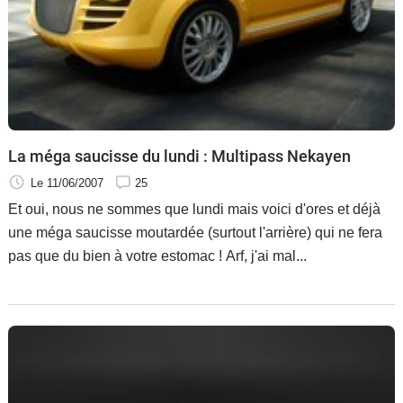
Flottes
Auto
Services
Forum
La méga saucisse du lundi : Multipass Nekayen
Moto
Le 11/06/2007
25
Et oui, nous ne sommes que lundi mais voici d'ores et déjà
Marques
une méga saucisse moutardée (surtout l'arrière) qui ne fera
pas que du bien à votre estomac ! Arf, j'ai mal...