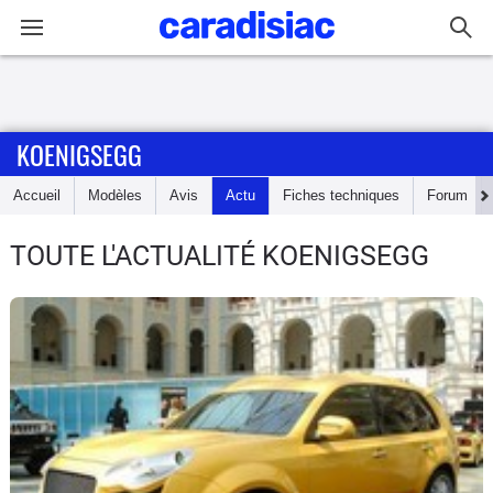
Connexion / Inscription
KOENIGSEGG
Accueil
Accueil
Modèles
Avis
Actu
Fiches techniques
Forum
Actu
TOUTE L'ACTUALITÉ KOENIGSEGG
Essais
Guide
d'achat
Electriques
Utilitaires