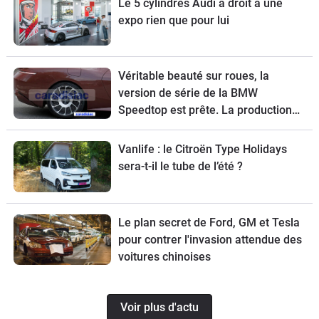
Le 5 cylindres Audi a droit à une
expo rien que pour lui
Véritable beauté sur roues, la
version de série de la BMW
Speedtop est prête. La production
de ce break de chasse sera limitée à
70 exemplaires.
Vanlife : le Citroën Type Holidays
sera-t-il le tube de l’été ?
Le plan secret de Ford, GM et Tesla
pour contrer l'invasion attendue des
voitures chinoises
Voir plus d'actu