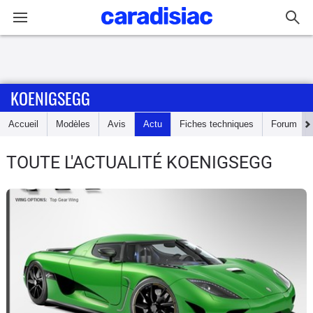
Connexion / Inscription
KOENIGSEGG
Accueil
Accueil
Modèles
Avis
Actu
Fiches techniques
Forum
Actu
TOUTE L'ACTUALITÉ KOENIGSEGG
Essais
Guide
d'achat
Electriques
Utilitaires