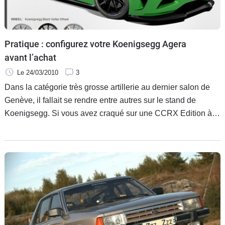
Flottes
Auto
Pratique : configurez votre Koenigsegg Agera
Services
avant l’achat
Le 24/03/2010
3
Forum
Dans la catégorie très grosse artillerie au dernier salon de
Genève, il fallait se rendre entre autres sur le stand de
Moto
Koenigsegg. Si vous avez craqué sur une CCRX Edition à
1,5 million d’euros ces derniers mois, c’est un peu dommage
Marques
car il