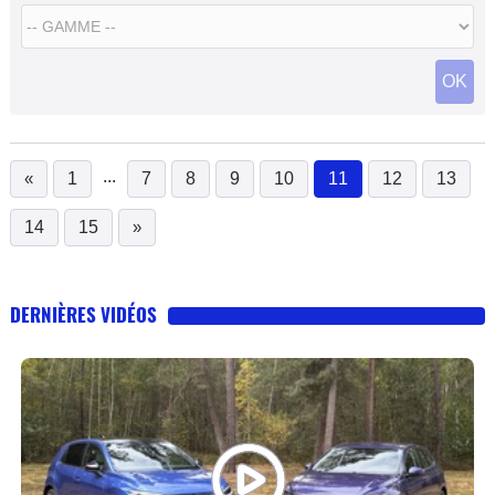
OK
...
«
1
7
8
9
10
11
12
13
(current)
14
15
»
DERNIÈRES VIDÉOS