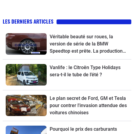
LES DERNIERS ARTICLES
Véritable beauté sur roues, la
version de série de la BMW
Speedtop est prête. La production
de ce break de chasse sera limitée à
70 exemplaires.
Vanlife : le Citroën Type Holidays
sera-t-il le tube de l’été ?
Le plan secret de Ford, GM et Tesla
pour contrer l'invasion attendue des
voitures chinoises
Pourquoi le prix des carburants