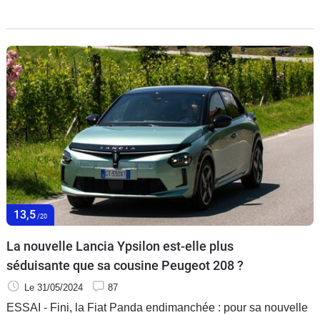
sportive électrique établie sur la plateforme CMP de
Stellantis. Comprenez une déclinaison à ras du sol des SUV
Alfa Junior Veloce et Abarth 600, ou une proche cousine de
la future Peugeot e208 GTI. On peut néanmoins espérer une
digne concurrente de l'Alpine A290…
13,5
/20
La nouvelle Lancia Ypsilon est-elle plus
séduisante que sa cousine Peugeot 208 ?
Le 31/05/2024
87
ESSAI - Fini, la Fiat Panda endimanchée : pour sa nouvelle