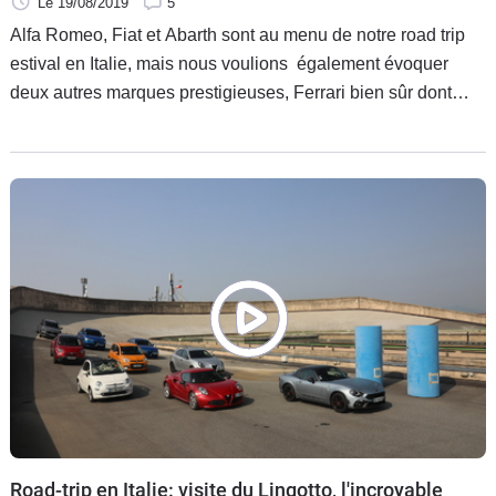
Le 19/08/2019
5
Alfa Romeo, Fiat et Abarth sont au menu de notre road trip
estival en Italie, mais nous voulions également évoquer
deux autres marques prestigieuses, Ferrari bien sûr dont
nous vous avons fait découvrir le musée, mais également
Lancia, marque attachante dont nous parle Nino Romeo, un
collectionneur de Lancia que Caradisiac a déniché dans la
région de Vérone. Portait de l'homme et de sa machine
préférée : la splendide Lancia Fulvia Sport 1600 Zagato.
Road-trip en Italie: visite du Lingotto, l'incroyable