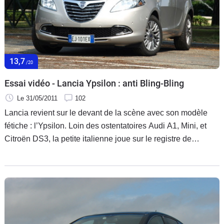
13,7
/20
Essai vidéo - Lancia Ypsilon : anti Bling-Bling
Le 31/05/2011
102
Lancia revient sur le devant de la scène avec son modèle
fétiche : l’Ypsilon. Loin des ostentatoires Audi A1, Mini, et
Citroën DS3, la petite italienne joue sur le registre de
l’élégance et de la sobriété. Le tout avec un rapport
prix/prestations des plus intéressants sur le segment des
citadines chics.