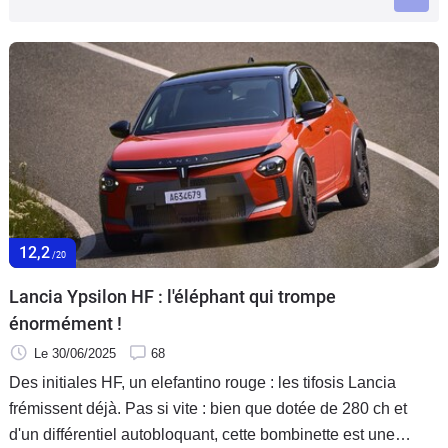
Flottes
Auto
Services
Forum
Moto
12,2
Marques
/20
Lancia Ypsilon HF : l'éléphant qui trompe
énormément !
Le 30/06/2025
68
Des initiales HF, un elefantino rouge : les tifosis Lancia
frémissent déjà. Pas si vite : bien que dotée de 280 ch et
d'un différentiel autobloquant, cette bombinette est une