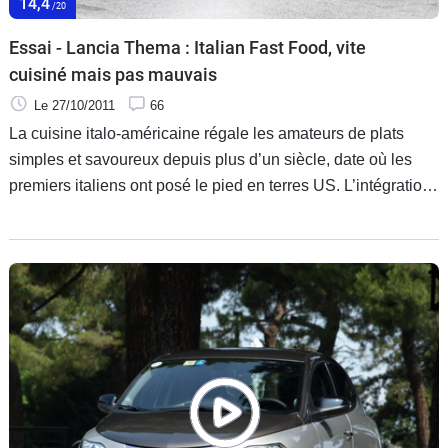
14,4
/20
Essai - Lancia Thema : Italian Fast Food, vite
cuisiné mais pas mauvais
Le 27/10/2011
66
La cuisine italo-américaine régale les amateurs de plats
simples et savoureux depuis plus d’un siècle, date où les
premiers italiens ont posé le pied en terres US. L’intégration
se faisant, les cultures des 2 pays se sont mêlées dans les
assiettes et ailleurs, l’automobile n’y a pas échappé. De la
même façon qu’il existe un Chicken Parmesan américain où
le poulet a remplacé l’aubergine de départ, il existe
aujourd’hui une Lancia Thema dans laquelle une Chrysler
300 a remplacé l’ingrédient italien d’origine. Mais qu’on ne
s’y trompe pas, cette Lancia Thema est servie avec les
antipasti, premier plat d'un repas qui proposera d'autres
saveurs ensuite.