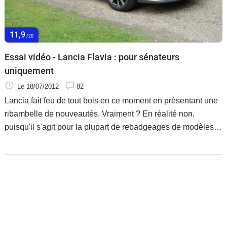
11,9
/20
Essai vidéo - Lancia Flavia : pour sénateurs
uniquement
Le 18/07/2012
82
Lancia fait feu de tout bois en ce moment en présentant une
ribambelle de nouveautés. Vraiment ? En réalité non,
puisqu'il s'agit pour la plupart de rebadgeages de modèles
Chrysler, visant à compléter une gamme réduite. Ainsi, après
le Voyager et la Thema, voici la Flavia, qui n'est autre qu'une
Chrysler 200C à peine modifiée et européanisée. Pas sûr
que cela suffise à faire grimper les ventes de la marque.