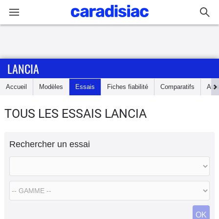
Connexion / Inscription
LANCIA
Accueil
Accueil
Modèles
Essais
Fiches fiabilité
Comparatifs
Avi
Actu
TOUS LES ESSAIS LANCIA
Essais
Rechercher un essai
Guide
d'achat
Electriques
Utilitaires
OK