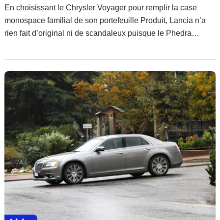
En choisissant le Chrysler Voyager pour remplir la case
monospace familial de son portefeuille Produit, Lancia n’a
rien fait d’original ni de scandaleux puisque le Phedra
auquel il succède était un engin commun avec PSA.
Toutefois, contrairement à la Thema, c’est sans hypocrisie
patronymique que cet immense voyageur venu d'ailleurs
intègre la famille. Découvrons donc ce vaisseau familial
d'Outre Atlantique qui, avec le Renault Espace, fut à l'origine
du segment des monospaces il y a bien longtemps.