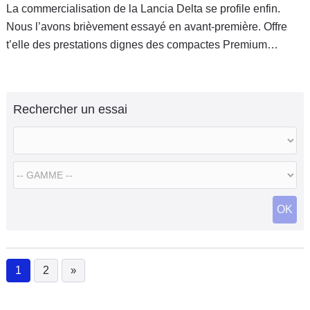
La commercialisation de la Lancia Delta se profile enfin.
Nous l’avons brièvement essayé en avant-première. Offre
t’elle des prestations dignes des compactes Premium
comme l’Audi A3 Sportback et BMW Série 1, et chez les
constructeurs généralistes, se montre t’elle à la hauteur de la
308 ou de la Golf ? Première évaluation avec l’essai en
Rechercher un essai
Diesel des 1.6 MJT 120 & du nouveau 2.0 MJT 165
chevaux.
OK
1
2
»
(current)