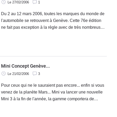
Le 27/02/2006
1
Du 2 au 12 mars 2006, toutes les marques du monde de
l'automobile se retrouvent à Genève. Cette 76e édition
ne fait pas exception à la règle avec de très nombreuses
nouveautés. Caradisiac vous propose un tour d'horizon.
Près de 50 modèles
Mini Concept Genève...
Le 21/02/2006
3
Pour ceux qui ne le sauraient pas encore... enfin si vous
venez de la planète Mars... Mini va lancer une nouvelle
Mini 3 à la fin de l'année, la gamme comportera de
nombreuses versions dont une version break que le
constructeur présente aux