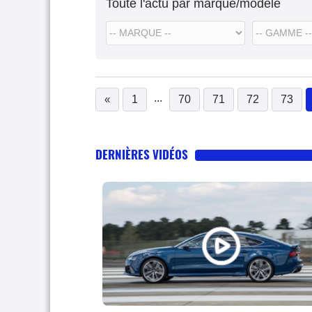
Toute l'actu par marque/modèle
...
«
1
70
71
72
73
DERNIÈRES VIDÉOS