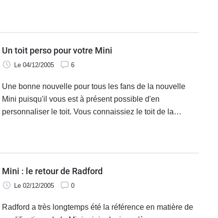
200 000 unités en 2005 contre 190 000 en 2004.
Un toit perso pour votre Mini
Le 04/12/2005
6
Une bonne nouvelle pour tous les fans de la nouvelle
Mini puisqu'il vous est à présent possible d'en
personnaliser le toit. Vous connaissiez le toit de la
couleur de la carrosserie (jusqu'ici tout va bien), le toit
blanc en option gratuite pour la
Mini : le retour de Radford
Le 02/12/2005
0
Radford a très longtemps été la référence en matière de