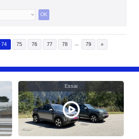
OK
...
74
75
76
77
78
79
»
(current)
Essai