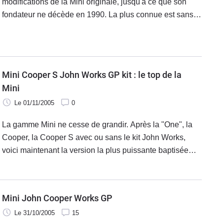
modifications de la Mini originale, jusqu'à ce que son
fondateur ne décède en 1990. La plus connue est sans
doute la Radford Mini de Ville, sortie dans les années 60
et dont chaque
Mini Cooper S John Works GP kit : le top de la
Mini
Le 01/11/2005
0
La gamme Mini ne cesse de grandir. Après la "One", la
Cooper, la Cooper S avec ou sans le kit John Works,
voici maintenant la version la plus puissante baptisée
John Cooper Works GP kit . Un programme alléchant
pimenté de 218 ch.
Mini John Cooper Works GP
Le 31/10/2005
15