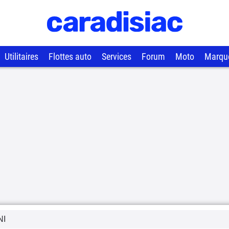
Utilitaires
Flottes auto
Services
Forum
Moto
Marqu
NI