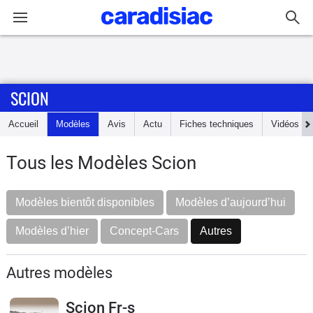
Connexion / Inscription
SCION
Accueil
Accueil
Modèles
Avis
Actu
Fiches techniques
Vidéos
Actu
Tous les Modèles Scion
Essais
Modèles bientôt disponibles
Modèles d’aujourd’hui
Guide
d'achat
Modèles d’hier
Concept-Cars
Autres
Electriques
Autres modèles
Utilitaires
Scion Fr-s