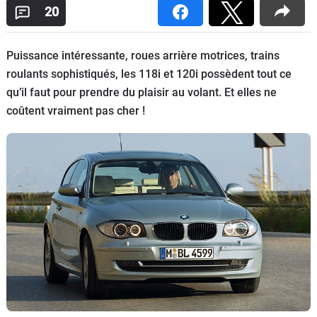
20
Flottes
Auto
Puissance intéressante, roues arrière motrices, trains
Services
roulants sophistiqués, les 118i et 120i possèdent tout ce
qu’il faut pour prendre du plaisir au volant. Et elles ne
Forum
coûtent vraiment pas cher !
Moto
Marques