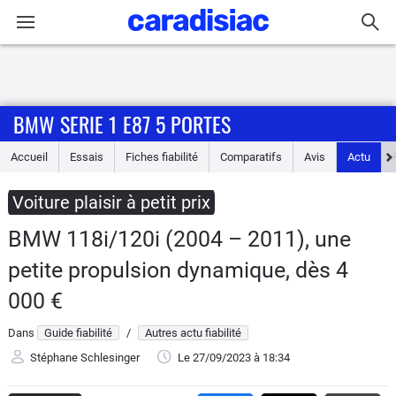
Connexion / Inscription
BMW SERIE 1 E87 5 PORTES
Accueil
Accueil
Essais
Fiches fiabilité
Comparatifs
Avis
Actu
Actu
Voiture plaisir à petit prix
Essais
BMW 118i/120i (2004 – 2011), une
Guide
petite propulsion dynamique, dès 4
d'achat
000 €
Electriques
Dans
Guide fiabilité
/
Autres actu fiabilité
Stéphane Schlesinger
Le 27/09/2023
à 18:34
Utilitaires