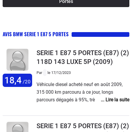
Portes
AVIS BMW SERIE 1 E87 5 PORTES
SERIE 1 E87 5 PORTES (E87) (2)
118D 143 LUXE 5P
(2009)
Par
le 17/12/2023
18,4
/20
Véhicule diesel acheté neuf en août 2009,
315 000 km parcouru à ce jour, longs
parcours dégagés à 95%, très très peu de
ville.Seuls problèmes rencontrés en 14 ans
et demi: tresse d'échappement à 200 000,
étrier arrière droit grippé à 280
SERIE 1 E87 5 PORTES (E87) (2)
000.Consommation: 3,7l/100 de gasoil en