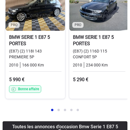
PRO
PRO
BMW SERIE 1 E87 5
BMW SERIE 1 E87 5
PORTES
PORTES
(E87) (2) 118I 143
(E87) (2) 116D 115
PREMIERE 5P
CONFORT 5P
2010
166 000 Km
Manuelle
Essence
2010
234 000 Km
Manuelle
5 990 €
5 290 €
Bonne affaire
Toutes les annonces d'occasion Bmw Serie 1 E87 5