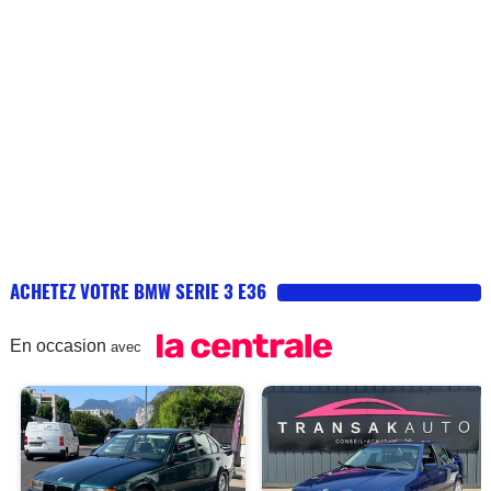
BMW.Arrivé aux 200000 kms, pas mal de pièces à
est en ville on est facilement a 15l
changer quand même sur le train roulant et la
mais bon cest le prix du plaisir -La
transmission (silent blocs, roulements, biellettes de
boite de vitesse est parfaitement
barres stable, un cardan, une rotule de direction,
étagée 6200tr/min a 240 km/h super
flector, butée d'embrayage qui commence à fatiguer...),
bien guidée précise et souple -le train
et autres petits dysfonctionnements connus depuis sur
arrière est jouer mais toujours
les E36 (pixels sur ordinateur de bord et compteur
maîtrisable meme sous la pluie grâce
kilométrique, résistance de chauffage, capteur airbag
à un antipatinage tout simplement
sous le siège passager...), ainsi que le ciel de toit qui
impressionnant d'efficacité et de
commence à se décoller.Très bonne voiture, mais il
douceur en cas d'intervention -
ACHETEZ VOTRE BMW SERIE 3 E36
vaut mieux savoir faire un peu de mécanique pour faire
l'intérieur est bien conçu et
l'entretien soi même.
ergonomique, commandes
En occasion
avec
accessibles et position de conduite
parfaite -le prix des pièces est
raisonnable (et on trouve absolument
tout) et c'est une voiture pas chère à
assurer meme en permis probatoire (2