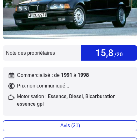
Flottes
Auto
Services
Forum
15,8
Note des propriétaires
/20
Moto
1991
1998
Commercialisé : de
à
Marques
Prix non communiqué...
Essence, Diesel, Bicarburation
Motorisation :
essence gpl
Avis (21)