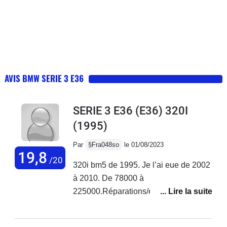
AVIS BMW SERIE 3 E36
SERIE 3 E36 (E36) 320I
(1995)
Par
§Fra048so
le 01/08/2023
19,8
/20
320i bm5 de 1995. Je l’ai eue de 2002
à 2010. De 78000 à
225000.Réparations/entretien
_Embrayage Ligne échappement
Vidange huile annuelle Vidange Pont