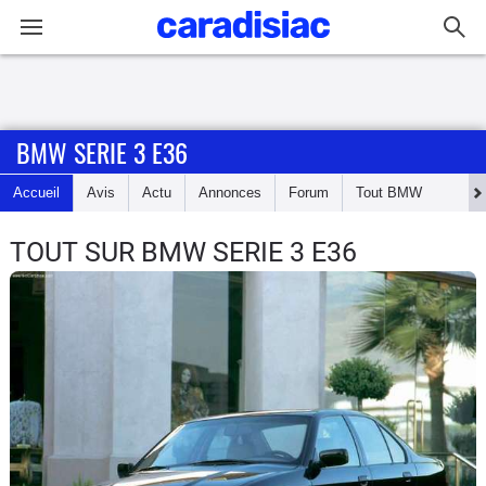
Connexion / Inscription
BMW SERIE 3 E36
Accueil
Accueil
Avis
Actu
Annonces
Forum
Tout
BMW
Actu
TOUT SUR BMW SERIE 3 E36
Essais
Guide
d'achat
Electriques
Utilitaires