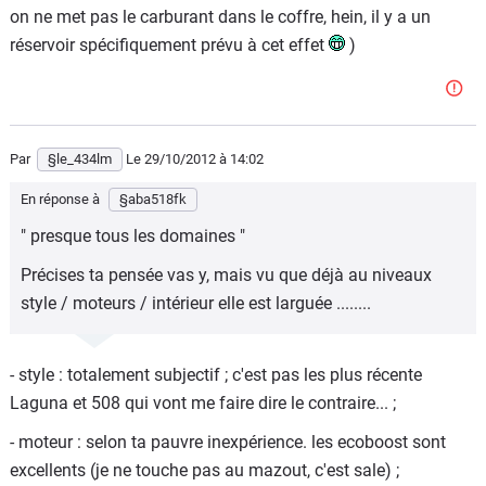
on ne met pas le carburant dans le coffre, hein, il y a un
réservoir spécifiquement prévu à cet effet
)
Par
§le_434lm
Le 29/10/2012
à 14:02
En réponse à
§aba518fk
" presque tous les domaines "
Précises ta pensée vas y, mais vu que déjà au niveaux
style / moteurs / intérieur elle est larguée ........
- style : totalement subjectif ; c'est pas les plus récente
Laguna et 508 qui vont me faire dire le contraire... ;
- moteur : selon ta pauvre inexpérience. les ecoboost sont
excellents (je ne touche pas au mazout, c'est sale) ;