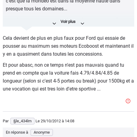
c'est que la mondeo est dans la moyenne haute dans
presque tous les domaines...
pour les moteurs essences : les ecoboost sont excellents,
mais essaye seulement d'en acheter un chez Ford !!
Cela devient de plus en plus faux pour Ford qui essaie de
(pour moi acheter signifie avoir pu essayer AVANT
pousser au maximum ses moteurs Ecoboost et maintenant il
achat...)
y en a quasiment dans toutes les concessions.
Il n'y a que chez les constructeurs français et sur les
Et pour abasc, non ce temps n'est pas mauvais quand tu
petites citadines qu'on peut encore sérieusement acheter
prend en compte que la voiture fais 4.79/4.84/4.85 de
un moteur essence dans ce pays.
longueur (selon si c'est 4-5 portes ou break) pour 1500kg et a
une vocation qui est tres loin d'etre sportive ...
Par
§le_434lm
Le 29/10/2012
à 14:08
En réponse à
Anonyme