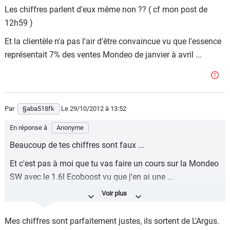
Les chiffres parlent d'eux même non ?? ( cf mon post de
dans la presse que tu te plais à citer pour mettre en avant
12h59 )
quand ça t'arranges des arguments.
Et la clientèle n'a pas l'air d'être convaincue vu que l'essence
représentait 7% des ventes Mondeo de janvier à avril ...
Par
§aba518fk
Le 29/10/2012
à 13:52
En réponse à
Anonyme
Beaucoup de tes chiffres sont faux ...
Et c'est pas à moi que tu vas faire un cours sur la Mondeo
SW avec le 1.6l Ecoboost vu que j'en ai une ...
Enfin continue à vivre dans ton monde, avec tes
certitudes.
Mes chiffres sont parfaitement justes, ils sortent de L'Argus.