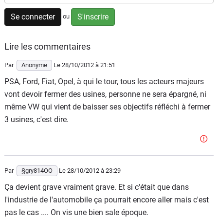
Flottes
Se connecter
S'inscrire
ou
Auto
Lire les commentaires
Services
Par
Anonyme
Le 28/10/2012
à 21:51
Forum
PSA, Ford, Fiat, Opel, à qui le tour, tous les acteurs majeurs
vont devoir fermer des usines, personne ne sera épargné, ni
Moto
même VW qui vient de baisser ses objectifs réfléchi à fermer
3 usines, c'est dire.
Marques
Par
§gry814OO
Le 28/10/2012
à 23:29
Ça devient grave vraiment grave. Et si c'était que dans
l'industrie de l'automobile ça pourrait encore aller mais c'est
pas le cas .... On vis une bien sale époque.