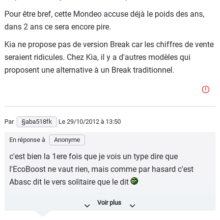
haute ne t'en déplaise, hormis toi, tout le monde reconnait
Pour être bref, cette Mondeo accuse déjà le poids des ans,
que l'espace à bord et le coffre vaste sont un des points
dans 2 ans ce sera encore pire.
forts de cette Ford.
Kia ne propose pas de version Break car les chiffres de vente
- équipements de sécurité, bah quand on regarde ta Kia ...,
seraient ridicules. Chez Kia, il y a d'autres modèles qui
maintien dans la file et c'est tout ... Super
proposent une alternative à un Break traditionnel.
- boite double embrayage ? pas sur ta Kia encore une fois
Par
§aba518fk
Le 29/10/2012
à 13:50
En réponse à
Anonyme
c'est bien la 1ere fois que je vois un type dire que
l'EcoBoost ne vaut rien, mais comme par hasard c'est
Abasc dit le vers solitaire que le dit
C'est juste le moteur de l'année, je sais pas si tu sais ...
Que ce soit, 1 litre, 1,6 ou 2 litres ils sont réussis, je l'ai lu