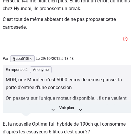
Perso, la i40 me plait bien plus. Et ils font un effort au moins
chez Hyundai, ils proposent un break.
C'est tout de même abberant de ne pas proposer cette
carrosserie.
Par
§aba518fk
Le 29/10/2012
à 13:48
En réponse à
Anonyme
MDR, une Mondeo c'est 5000 euros de remise passer la
porte d'entrée d'une concession
On passera sur l'unique moteur disponible... ils ne veulent
pas la vendre, juste être présent sur le segment, ils n'ont
aucune ambition en Europe avec cette Kia.
Et la nouvelle Optima full hybride de 190ch qui consomme
- 540 litres pour une familiale 5 portes c'est bien même si
d'après les essayeurs 6 litres c'est quoi ??
ça t'ennuie parce ta Kia à moins, c'est dans la moyenne