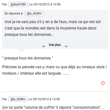
Par
§aba518fk
Le 29/10/2012
à 13:58
En réponse à
§le_434lm
moi je ne sais pas s'il y en a de faux, mais ce qui est sûr
c'est que la mondeo est dans la moyenne haute dans
presque tous les domaines...
pour les moteurs essences : les ecoboost sont excellents,
mais essaye seulement d'en acheter un chez Ford !!
" presque tous les domaines "
(pour moi acheter signifie avoir pu essayer AVANT
achat...)
Précises ta pensée vas y, mais vu que déjà au niveaux style /
moteurs / intérieur elle est larguée ........
Il n'y a que chez les constructeurs français et sur les
petites citadines qu'on peut encore sérieusement acheter
un moteur essence dans ce pays.
Par
§le_434lm
Le 29/10/2012
à 13:58
(on lui parle "volume de coffre" il répond "consommation" ...