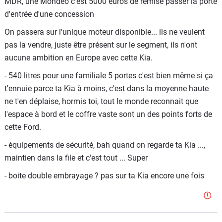
MDR, une Mondeo c'est 5000 euros de remise passer la porte
4- Habitabilite ? Un coffre de 540 à 1450 litres en berline,
d'entrée d'une concession
c'est loin d'être exceptionnel. En Break peut être ? De 545
On passera sur l'unique moteur disponible... ils ne veulent
à 1720 litres : aucun exploit, une Kia Ceed SW, beaucoup
pas la vendre, juste être présent sur le segment, ils n'ont
plus petite et beaucoup beaucoup moins chère, a des
aucune ambition en Europe avec cette Kia.
cotes à peine inférieures.
- 540 litres pour une familiale 5 portes c'est bien même si ça
5- Et ses prix n'ont rien d'amicaux : la berline Mondeo
t'ennuie parce ta Kia à moins, c'est dans la moyenne haute
TDCI 140ch BVM Trend demande 28050€. Une Kia
ne t'en déplaise, hormis toi, tout le monde reconnait que
Optima, plus jolie, plus moderne, et légèrement mieux
l'espace à bord et le coffre vaste sont un des points forts de
équipée, demande seulement 24900€ en CRDI 136ch BVM
cette Ford.
Style.
- équipements de sécurité, bah quand on regarde ta Kia ...,
> Je ne dis pas que la Mondeo est une mauvaise voiture,
maintien dans la file et c'est tout ... Super
mais ses prestations sont aujourd'hui tres banales, et
encore plus dans 2 ans.
- boite double embrayage ? pas sur ta Kia encore une fois