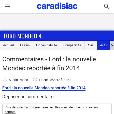
Connexion / Inscription
FORD MONDEO 4
Accueil
Accueil
Essais
Fiches fiabilité
Comparatifs
Avis
Actu
Actu
Commentaires - Ford : la nouvelle
Essais
Mondeo reportée à fin 2014
Guide
Audric Doche
Le 28/10/2012
à 21:43
d'achat
Ford : la nouvelle Mondeo reportée à fin 2014
Electriques
Déposer un commentaire
Utilitaires
Pour déposer un commentaire, veuillez vous
identifier
ou
créer un
compte
.