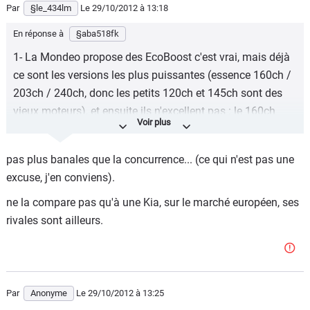
Par
§le_434lm
Le 29/10/2012
à 13:18
En réponse à
§aba518fk
1- La Mondeo propose des EcoBoost c'est vrai, mais déjà
ce sont les versions les plus puissantes (essence 160ch /
203ch / 240ch, donc les petits 120ch et 145ch sont des
vieux moteurs), et ensuite ils n'excellent pas : le 160ch
rejette 149 gr de CO2 pour une conso annoncée de 6,4
litres, et fait le 0-100km/h en plus de 12 sec : la Classe C
pas plus banales que la concurrence... (ce qui n'est pas une
180 BE, dotée d'un classique 1.6 litres de 156ch, fait bien
excuse, j'en conviens).
mieux (surtout en perfs : 0-100km/h expédié en 8,5 sec...)
... Même une généraliste (C5 et Cie) font bien mieux que
ne la compare pas qu'à une Kia, sur le marché européen, ses
ton soi disant révolutionnaire EcoBoost ...
rivales sont ailleurs.
2- Boîte à double embrayage ? Rien d'exceptionnel,
Désormais c'est répandu, même Kia en a.
3- Équipements de sécurité qui sont aussi très répandus
Par
Anonyme
Le 29/10/2012
à 13:25
aujoridhui.