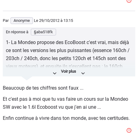
Par
Anonyme
Le 29/10/2012
à 13:15
En réponse à
§aba518fk
1- La Mondeo propose des EcoBoost c'est vrai, mais déjà
ce sont les versions les plus puissantes (essence 160ch /
203ch / 240ch, donc les petits 120ch et 145ch sont des
vieux moteurs), et ensuite ils n'excellent pas : le 160ch
rejette 149 gr de CO2 pour une conso annoncée de 6,4
litres, et fait le 0-100km/h en plus de 12 sec : la Classe C
Beaucoup de tes chiffres sont faux ...
180 BE, dotée d'un classique 1.6 litres de 156ch, fait bien
mieux (surtout en perfs : 0-100km/h expédié en 8,5 sec...)
Et c'est pas à moi que tu vas faire un cours sur la Mondeo
... Même une généraliste (C5 et Cie) font bien mieux que
SW avec le 1.6l Ecoboost vu que j'en ai une ...
ton soi disant révolutionnaire EcoBoost ...
Enfin continue à vivre dans ton monde, avec tes certitudes.
2- Boîte à double embrayage ? Rien d'exceptionnel,
Désormais c'est répandu, même Kia en a.