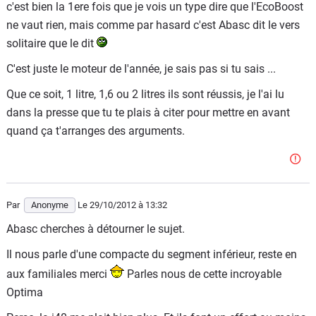
c'est bien la 1ere fois que je vois un type dire que l'EcoBoost
4- Habitabilite ? Un coffre de 540 à 1450 litres en berline,
ne vaut rien, mais comme par hasard c'est Abasc dit le vers
c'est loin d'être exceptionnel. En Break peut être ? De 545
solitaire que le dit
à 1720 litres : aucun exploit, une Kia Ceed SW, beaucoup
C'est juste le moteur de l'année, je sais pas si tu sais ...
plus petite et beaucoup beaucoup moins chère, a des
cotes à peine inférieures.
Que ce soit, 1 litre, 1,6 ou 2 litres ils sont réussis, je l'ai lu
dans la presse que tu te plais à citer pour mettre en avant
5- Et ses prix n'ont rien d'amicaux : la berline Mondeo
quand ça t'arranges des arguments.
TDCI 140ch BVM Trend demande 28050€. Une Kia
Optima, plus jolie, plus moderne, et légèrement mieux
équipée, demande seulement 24900€ en CRDI 136ch BVM
Style.
Par
Anonyme
Le 29/10/2012
à 13:32
> Je ne dis pas que la Mondeo est une mauvaise voiture,
Abasc cherches à détourner le sujet.
mais ses prestations sont aujourd'hui tres banales, et
Il nous parle d'une compacte du segment inférieur, reste en
encore plus dans 2 ans.
aux familiales merci
Parles nous de cette incroyable
Optima