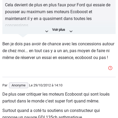
Cela devient de plus en plus faux pour Ford qui essaie de
pousser au maximum ses moteurs Ecoboost et
maintenant il y en a quasiment dans toutes les
concessions.
Et pour abasc, non ce temps n'est pas mauvais quand tu
prend en compte que la voiture fais 4.79/4.84/4.85 de
Ben je dois pas avoir de chance avec les concessions autour
longueur (selon si c'est 4-5 portes ou break) pour 1500kg
de chez moi... en tout cas y a un an, pas moyen de faire ni
et a une vocation qui est tres loin d'etre sportive ...
même de réserver un essai en essence, ecoboost ou pas !
Par
Anonyme
Le 29/10/2012
à 14:10
De plus oser critiquer les moteurs Ecoboost qui sont loués
partout dans le monde c'est super fort quand même.
Surtout quand a coté tu soutiens un constructeur qui
propose un pauvre GDI 135ch asthmatique ...