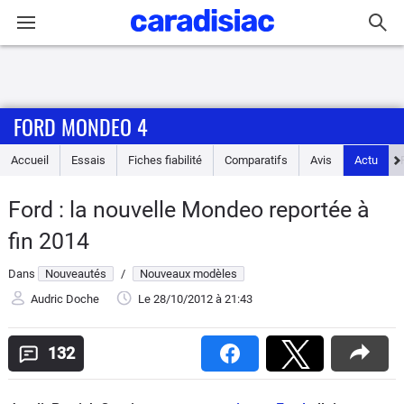
Connexion / Inscription
FORD MONDEO 4
Accueil
Accueil
Essais
Fiches fiabilité
Comparatifs
Avis
Actu
Actu
Ford : la nouvelle Mondeo reportée à
Essais
fin 2014
Guide
Dans
Nouveautés
/
Nouveaux modèles
d'achat
Audric Doche
Le 28/10/2012
à 21:43
Electriques
132
Utilitaires