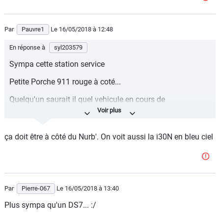
Par
Pauvre1
Le 16/05/2018
à 12:48
En réponse à
syl203579
Sympa cette station service
Petite Porche 911 rouge à coté...
Quelqu'un saurait il quel vehicule en cours de
developpement se cache en arrière plan de ce sportage
sur la 1ere photo ??
ça doit être à côté du Nurb'. On voit aussi la i30N en bleu ciel
Par
Pierre-067
Le 16/05/2018
à 13:40
Plus sympa qu'un DS7... :/