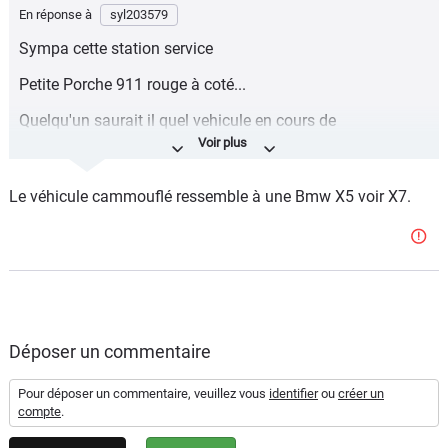
En réponse à
syl203579
Sympa cette station service
Petite Porche 911 rouge à coté...
Quelqu'un saurait il quel vehicule en cours de
developpement se cache en arrière plan de ce sportage
sur la 1ere photo ??
Le véhicule cammouflé ressemble à une Bmw X5 voir X7.
Déposer un commentaire
Pour déposer un commentaire, veuillez vous
identifier
ou
créer un
compte
.