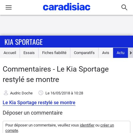
Connexion / Inscription
KIA SPORTAGE
Accueil
Accueil
Essais
Fiches fiabilité
Comparatifs
Avis
Actu
Actu
Commentaires - Le Kia Sportage
Essais
restylé se montre
Guide
Audric Doche
Le 16/05/2018
à 10:28
d'achat
Le Kia Sportage restylé se montre
Electriques
Déposer un commentaire
Utilitaires
Pour déposer un commentaire, veuillez vous
identifier
ou
créer un
compte
.