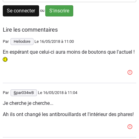
Flottes
Se connecter
S'inscrire
ou
Auto
Lire les commentaires
Services
Par
Heliodore
Le 16/05/2018
à 11:00
Forum
En espérant que celui-ci aura moins de boutons que l'actuel !
Moto
Marques
Par
§par034wB
Le 16/05/2018
à 11:04
Je cherche je cherche...
Ah ils ont changé les antibrouillards et l'intérieur des phares!