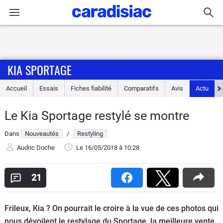
Connexion / Inscription
KIA SPORTAGE
Accueil
Accueil
Essais
Fiches fiabilité
Comparatifs
Avis
Actu
Actu
Le Kia Sportage restylé se montre
Essais
Dans
Nouveautés
/
Restyling
Guide
Audric Doche
Le 16/05/2018
à 10:28
d'achat
21
Electriques
Frileux, Kia ? On pourrait le croire à la vue de ces photos qui
Utilitaires
nous dévoilent le restylage du Sportage, la meilleure vente