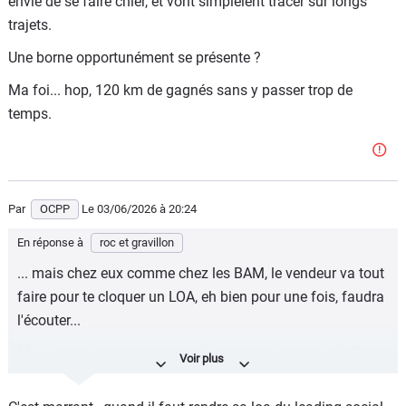
envie de se faire chier, et vont simplelent tracer sur longs
trajets.
Une borne opportunément se présente ?
Ma foi... hop, 120 km de gagnés sans y passer trop de
temps.
Par
OCPP
Le 03/06/2026
à 20:24
En réponse à
roc et gravillon
... mais chez eux comme chez les BAM, le vendeur va tout
faire pour te cloquer un LOA, eh bien pour une fois, faudra
l'écouter...
Mais bon, si pour un mastar de ce type, t'as envie d'aller
claquer 400 balles de plus par mois ( 19 200 € sur 3 ans,
et ce serait marrant d'aller tirer un vrai différentiel à niveau