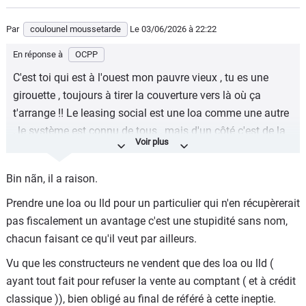
Par
coulounel moussetarde
Le 03/06/2026
à 22:22
En réponse à
OCPP
C'est toi qui est à l'ouest mon pauvre vieux , tu es une
girouette , toujours à tirer la couverture vers là où ça
t'arrange !! Le leasing social est une loa comme une autre
, le système est connu de tous , mais d'un côté c'est de la
merde et de l'autre ( c'est à dire quand ça t'arrange) c'est
cool ....bref tes discours à longueur de journée ici sont
Bin nãn, il a raison.
juste du vent ...ça tombe bien pour une girouette comme
toi ....Prend un VE en loa , même chinois tiens , et vient
Prendre une loa ou lld pour un particulier qui n'en récupèrerait
nous parler de ta PROPRE expérience plutôt que de
pas fiscalement un avantage c'est une stupidité sans nom,
déblatérer des conneries sur tout et rien et inventer une vie
chacun faisant ce qu'il veut par ailleurs.
aux autres !!!!
Vu que les constructeurs ne vendent que des loa ou lld (
ayant tout fait pour refuser la vente au comptant ( et à crédit
classique )), bien obligé au final de référé à cette ineptie.