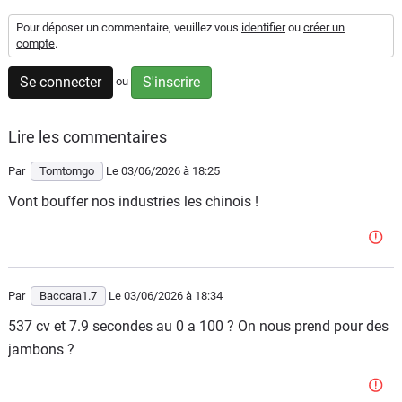
Flottes
Pour déposer un commentaire, veuillez vous
identifier
ou
créer un
Auto
compte
.
Se connecter
S'inscrire
ou
Services
Forum
Lire les commentaires
Par
Tomtomgo
Le 03/06/2026
à 18:25
Moto
Vont bouffer nos industries les chinois !
Marques
Par
Baccara1.7
Le 03/06/2026
à 18:34
537 cv et 7.9 secondes au 0 a 100 ? On nous prend pour des
jambons ?