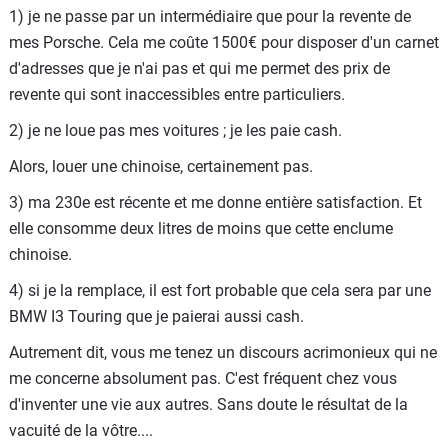
un SUV, dans le style de ce qui est ici présenté, on t'engage
1) je ne passe par un intermédiaire que pour la revente de
à nous causer de ce qui pourra exister.
mes Porsche. Cela me coûte 1500€ pour disposer d'un carnet
d'adresses que je n'ai pas et qui me permet des prix de
Et du différentiel prix, puisque le Farouche Froli à choisi
revente qui sont inaccessibles entre particuliers.
Mercedes en alternative.
2) je ne loue pas mes voitures ; je les paie cash.
Et donc 30% grand mini de différentiel prix, 40% en LOA.
Alors, louer une chinoise, certainement pas.
Plus, moins chez Béhème ?
3) ma 230e est récente et me donne entière satisfaction. Et
Dans le premier cas, n'oublie pas de cocher l'option
elle consomme deux litres de moins que cette enclume
extension de garantie.
chinoise.
Qui n'atteindra pas 7 ans.
4) si je la remplace, il est fort probable que cela sera par une
Allez pépère, au boulot !
BMW I3 Touring que je paierai aussi cash.
( avec des gestionnaires aux œillères comme toi, on ne
Autrement dit, vous me tenez un discours acrimonieux qui ne
s'étonnera pas que la Belgique connaisse un déficit
me concerne absolument pas. C'est fréquent chez vous
dorénavant pire que la France, et avec bien peu d'atout
d'inventer une vie aux autres. Sans doute le résultat de la
structurels pour que ça change).
vacuité de la vôtre....