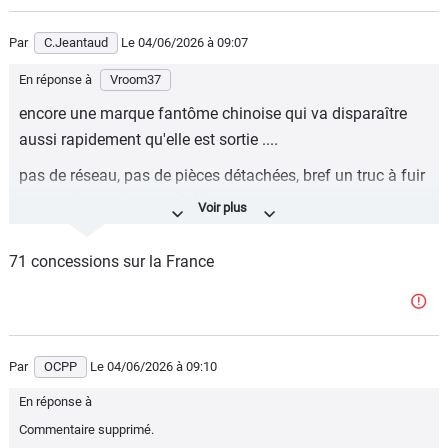
m'offre que ce que je peux payer, principe de vie qui offre
une grande quiétude d'esprit).
Par
C.Jeantaud
Le 04/06/2026
à 09:07
En réponse à
Vroom37
encore une marque fantôme chinoise qui va disparaître
aussi rapidement qu'elle est sortie ....
pas de réseau, pas de pièces détachées, bref un truc à fuir
car totalement inrevendable ....
71 concessions sur la France
Par
OCPP
Le 04/06/2026
à 09:10
En réponse à
Commentaire supprimé.