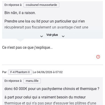
En réponse à
coulounel moussetarde
Bin nãn, il a raison.
Prendre une loa ou lld pour un particulier qui n'en
récupèrerait pas fiscalement un avantage c'est une
stupidité sans nom, chacun faisant ce qu'il veut par
ailleurs.
Ce n'est pas ce que j'explique...
Vu que les constructeurs ne vendent que des loa ou lld (
ayant tout fait pour refuser la vente au comptant ( et à
crédit classique )), bien obligé au final de référé à cette
ineptie.
Par
F-4 Phantom II
Le 04/06/2026
à 07:02
Ou est l'incongruité ?
En réponse à
manu.lille
donc 60 000€ pour un pachyderme chinois et thermique ?
à part pour celui qui a vraiment besoin du moteur
thermique et qui n'a pas peur d'essuyer les plâtres d'une