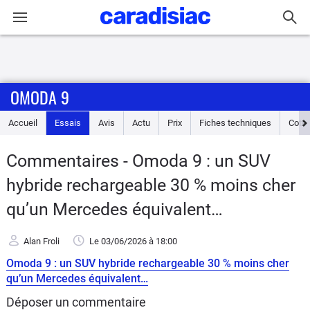
Connexion / Inscription
OMODA 9
Accueil
Accueil
Essais
Avis
Actu
Prix
Fiches techniques
Cote
Actu
Commentaires - Omoda 9 : un SUV
Essais
hybride rechargeable 30 % moins cher
Guide
qu’un Mercedes équivalent…
d'achat
Alan Froli
Le 03/06/2026
à 18:00
Electriques
Omoda 9 : un SUV hybride rechargeable 30 % moins cher
qu’un Mercedes équivalent…
Utilitaires
Déposer un commentaire