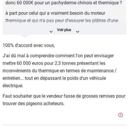
donc 60 000€ pour un pachyderme chinois et thermique ?
à part pour celui qui a vraiment besoin du moteur
thermique et qui n'a pas peur d'essuyer les plâtres d'une
marque nouvellement installée j'aurais plutôt tendance à
aller chercher un VE chez les marques installées chez
nous. Je suis certain qu'un Xpeng pourrait être
100% d'accord avec vous,
concurrentiel, mais il doit aussi y avoir des BAM
J'ai dû mal à comprendre comment l'on peut envisager
tarifiquement proches au niveau TCO sur 100 000 km.
mettre 60 000 euros pour 2,3 tonnes présentant les
inconvénients du thermique en termes de maintenance /
entretien... tout en dépassant le poids d'un véhicule
électrique.
Faut souhaiter que le vendeur fasse de grosses remises pour
trouver des pigeons acheteurs.