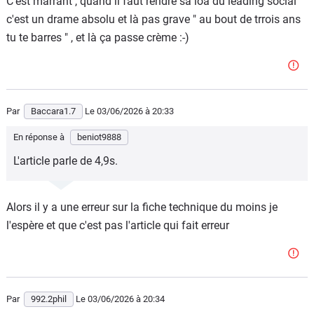
C'est marrant , quand il faut rendre sa loa du leading social
d'équipement égal ) pour un BAM comparable ma foi !
c'est un drame absolu et là pas grave " au bout de trrois ans
tu te barres " , et là ça passe crème :-)
Dans 3 ans ça ne vaudra plus rien ?
Pas ton problème, tu rends et tu te barres !
Le choc du monde réel tel qu'il se dessine risque d'en
réveiller brutalement quelques-uns.
Par
Baccara1.7
Le 03/06/2026
à 20:33
En réponse à
beniot9888
L'article parle de 4,9s.
Alors il y a une erreur sur la fiche technique du moins je
l'espère et que c'est pas l'article qui fait erreur
Par
992.2phil
Le 03/06/2026
à 20:34