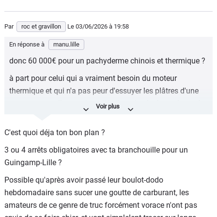
Par
roc et gravillon
Le 03/06/2026
à 19:58
En réponse à
manu.lille
donc 60 000€ pour un pachyderme chinois et thermique ?
à part pour celui qui a vraiment besoin du moteur
thermique et qui n'a pas peur d'essuyer les plâtres d'une
marque nouvellement installée j'aurais plutôt tendance à
aller chercher un VE chez les marques installées chez
nous. Je suis certain qu'un Xpeng pourrait être
C'est quoi déja ton bon plan ?
concurrentiel, mais il doit aussi y avoir des BAM
3 ou 4 arrêts obligatoires avec ta branchouille pour un
tarifiquement proches au niveau TCO sur 100 000 km.
Guingamp-Lille ?
Possible qu'après avoir passé leur boulot-dodo
hebdomadaire sans sucer une goutte de carburant, les
amateurs de ce genre de truc forcément vorace n'ont pas