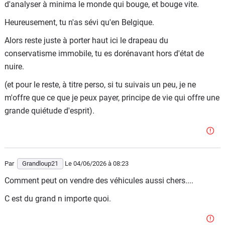
d'analyser à minima le monde qui bouge, et bouge vite.
4) si je la remplace, il est fort probable que cela sera par
Heureusement, tu n'as sévi qu'en Belgique.
une BMW I3 Touring que je paierai aussi cash.
Alors reste juste à porter haut ici le drapeau du
Autrement dit, vous me tenez un discours acrimonieux qui
conservatisme immobile, tu es dorénavant hors d'état de
ne me concerne absolument pas. C'est fréquent chez vous
nuire.
d'inventer une vie aux autres. Sans doute le résultat de la
vacuité de la vôtre....
(et pour le reste, à titre perso, si tu suivais un peu, je ne
m'offre que ce que je peux payer, principe de vie qui offre une
grande quiétude d'esprit).
Par
Grandloup21
Le 04/06/2026
à 08:23
Comment peut on vendre des véhicules aussi chers....
C est du grand n importe quoi.