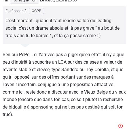
Par
roc et gravillon
Le 03/06/2026
à 20:55
En réponse à
OCPP
C'est marrant , quand il faut rendre sa loa du leading
social c'est un drame absolu et là pas grave " au bout de
trrois ans tu te barres " , et là ça passe crème :-)
Ben oui PéPé... si t'arrives pas à piger qu'en effet, il n'y a que
peu d'intérêt à souscrire un LOA sur des caisses à valeur de
revente stable et élevée, type Sandero ou Toy Corolla, et que
qu'à l'opposé, sur des offres portant sur des marques à
l'avenir incertain, conjugué à une proposition attractive
comme ici, reste donc à discuter avec le Vieux Belge du vieux
monde (encore que dans ton cas, ce soit plutôt la recherche
de bidouille à sponsoring qui ne t'es pas destiné qui soit ton
truc).