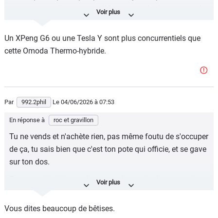
marque nouvellement installée j'aurais plutôt tendance à
aller chercher un VE chez les marques installées chez
nous. Je suis certain qu'un Xpeng pourrait être
Un XPeng G6 ou une Tesla Y sont plus concurrentiels que
concurrentiel, mais il doit aussi y avoir des BAM
cette Omoda Thermo-hybride.
tarifiquement proches au niveau TCO sur 100 000 km.
Par
992.2phil
Le 04/06/2026
à 07:53
En réponse à
roc et gravillon
Tu ne vends et n'achète rien, pas même foutu de s'occuper
de ça, tu sais bien que c'est ton pote qui officie, et se gave
sur ton dos.
Et ce machin ici essayé est une alternative à ton gracieux
Scenic by BMW.
Vous dites beaucoup de bêtises.
Vu qu'il n'est pas renouvelé, et que l'alternative sera donc