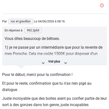
Par
roc et gravillon
Le 04/06/2026
à 08:16
En réponse à
992.2phil
Vous dites beaucoup de bêtises.
1) je ne passe par un intermédiaire que pour la revente de
mes Porsche. Cela me coûte 1500€ pour disposer d'un
carnet d'adresses que je n'ai pas et qui me permet des prix
de revente qui sont inaccessibles entre particuliers.
Pour le début, merci pour la confimation !
2) je ne loue pas mes voitures ; je les paie cash.
Et pour le reste, confirmation que tu n'as rien pigé au
Alors, louer une chinoise, certainement pas.
dialogue.
3) ma 230e est récente et me donne entière satisfaction.
Juste incroyable que des boites aient pu confier partie de leur
Et elle consomme deux litres de moins que cette enclume
sort à des gonzes dans ton genre, juste incapables
chinoise.