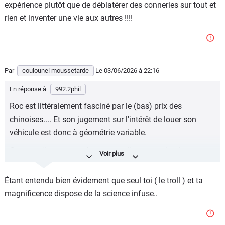
expérience plutôt que de déblatérer des conneries sur tout et
rien et inventer une vie aux autres !!!!
Par
coulounel moussetarde
Le 03/06/2026
à 22:16
En réponse à
992.2phil
Roc est littéralement fasciné par le (bas) prix des
chinoises.... Et son jugement sur l'intérêt de louer son
véhicule est donc à géométrie variable.
Comme n'importe quel propagandiste en croisade autour
de convictions personnelles, son jugement est biaisé.
Étant entendu bien évidement que seul toi ( le troll ) et ta
"Les convictions sont des ennemis plus dangereux de la
magnificence dispose de la science infuse..
vérité que les mensonges"