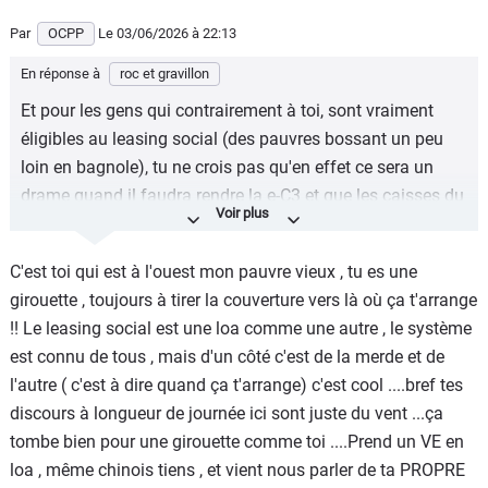
Par
OCPP
Le 03/06/2026
à 22:13
En réponse à
roc et gravillon
Et pour les gens qui contrairement à toi, sont vraiment
éligibles au leasing social (des pauvres bossant un peu
loin en bagnole), tu ne crois pas qu'en effet ce sera un
drame quand il faudra rendre la e-C3 et que les caisses du
gouvernement seront vides pour continuer à payer des
gens pour qu'ils puissent bouger à minima ?
C'est toi qui est à l'ouest mon pauvre vieux , tu es une
Quel est le rapport avec le type de tire dont il est ici
girouette , toujours à tirer la couverture vers là où ça t'arrange
question ?
!! Le leasing social est une loa comme une autre , le système
est connu de tous , mais d'un côté c'est de la merde et de
T'es à l'ouest PéPé...
l'autre ( c'est à dire quand ça t'arrange) c'est cool ....bref tes
discours à longueur de journée ici sont juste du vent ...ça
tombe bien pour une girouette comme toi ....Prend un VE en
loa , même chinois tiens , et vient nous parler de ta PROPRE