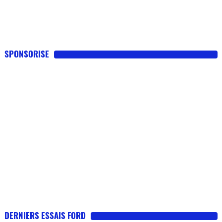
Flottes
Auto
Services
SPONSORISE
Forum
Moto
Marques
DERNIERS ESSAIS FORD