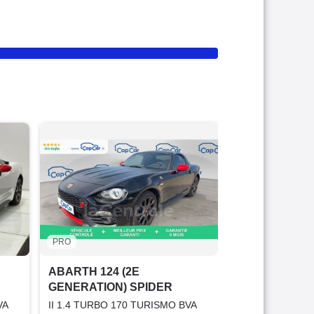
PART
ABARTH 124 
GENERATION)
II 1.4 TURBO 1
2019
9 150 Km
33 500 €
PRO
Offre équit
ABARTH 124 (2E
GENERATION) SPIDER
VA
II 1.4 TURBO 170 TURISMO BVA