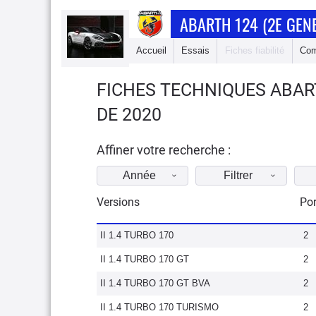
ABARTH 124 (2E GEN
Accueil
Essais
Fiches fiabilité
Com
FICHES TECHNIQUES ABART
DE 2020
Affiner votre recherche :
Année
Filtrer
Versions
Por
II 1.4 TURBO 170
2
II 1.4 TURBO 170 GT
2
II 1.4 TURBO 170 GT BVA
2
II 1.4 TURBO 170 TURISMO
2