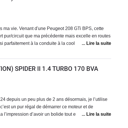
ans ma vie. Venant d'une Peugeot 208 GTi BPS, cette
t pur/circuit que ma précédente mais excelle en routes
i parfaitement à la conduite à la cool cheveux aux
peu comme une GT.L'échammepent Record Monza bien
ité rauque, digne d'un V8, des glouglou au relâchement
échappement, on a l'impression d'aller vite sans
ION) SPIDER II 1.4 TURBO 170 BVA
Parfaite sur routes de campagnes et sinueuses,
aiment très facile à rattraper en cas de glissade grâce
ière livré de série sur cette auto.Une voiture plaisir
et une côte qui ne baisse que très peu, voire
4 depuis un peu plus de 2 ans désormais, je l’utilise
tion progressive de ce genre de voiture plaisir
 c’est un pur régal de démarrer ce moteur et de
n a l’impression d’avoir un bolide tout en roulant avec un
se mon Abarth sur des parcours très variés, autant en ville