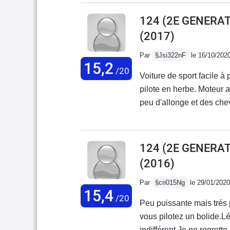
que sur départementale (
apprécier les jours de plu
124 (2E GENERAT
consommation en sachant
(2017)
départementale et autorou
10LEn roulant de manièr
Par
§Jsi322nF
le 16/10/202
15,2
Abarth 595 Competizione
/20
Voiture de sport facile à
pas d’avoir changé pour
pilote en herbe. Moteur 
peu d'allonge et des che
mais manque un peu d'atta
agréable.On peut déclench
propulsion. Voiture bien
124 (2E GENERAT
un peu souple pour une s
(2016)
beau bruit à l'échappeme
pour un gain de 20cv et 
Par
§cri015Ng
le 29/01/2020
15,4
caméra de recul. Sur les
/20
Peu puissante mais trés p
cylindrées pleines de ch
vous pilotez un bolide.L
faire plaisir sans avoir 
indifférent.Je ne regret