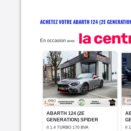
ACHETEZ VOTRE ABARTH 124 (2E GENERATIO
En occasion
avec
PRO
P
ABARTH 124 (2E
AB
GENERATION) SPIDER
GE
II 1.4 TURBO 170 BVA
II