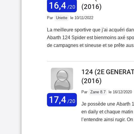
16,4
(2016)
/20
Par
Uriette
le 10/11/2022
La meilleure sportive que j'ai acquéri d
Abarth 124 Spider est bienmoins axé spor
de campagnes et sineuse et se prête auss
vents avec madame en passagère. Un 
connu chez Abarth qui distille une sonor
de pied. Pas besoin d'aller vite avec cet 
124 (2E GENERAT
spécialement conduire comme un bourrin.
(2016)
gentiment joueuse du train arrière mais vr
à l'ESP et au différentiel autobloquant arr
Par
Zane 8.7
le 16/12/2020
17,4
encore chère sur le marché de l'occasion 
/20
Je possède une Abarth 12
commence à remonter du fait de la dispari
en daily et chaque matin
roadster.
l’entendre ainsi rugir. O
petit 4 cylindres. J’utili