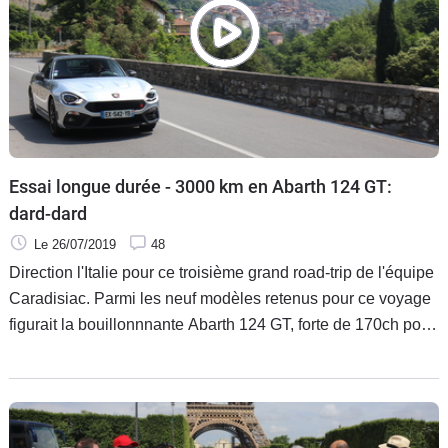
Essai longue durée - 3000 km en Abarth 124 GT:
dard-dard
Le 26/07/2019
48
Direction l'Italie pour ce troisième grand road-trip de l'équipe
Caradisiac. Parmi les neuf modèles retenus pour ce voyage
figurait la bouillonnnante Abarth 124 GT, forte de 170ch pour
un peu plus d'une tonne. Au-delà de ses aptitudes sportives,
l'auto donne-t-elle satisfaction lors des voyages au long
cours?