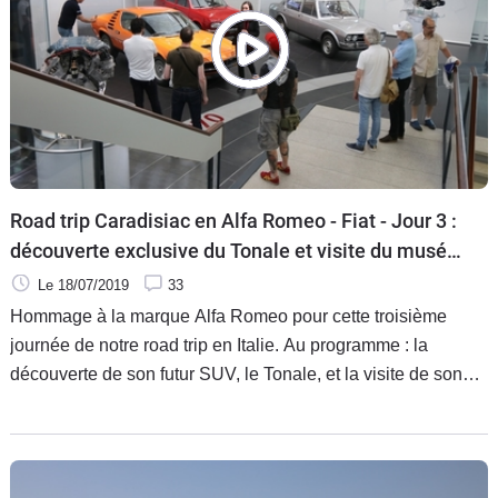
Road trip Caradisiac en Alfa Romeo - Fiat - Jour 3 :
découverte exclusive du Tonale et visite du musée
Alfa Romeo
Le 18/07/2019
33
Hommage à la marque Alfa Romeo pour cette troisième
journée de notre road trip en Italie. Au programme : la
découverte de son futur SUV, le Tonale, et la visite de son
musée dans les environs de Milan. Une façon d'appréhender
l'avenir d'Alfa Romeo tout en scrutant son passé prestigieux.