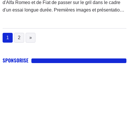
d'Alfa Romeo et de Fiat de passer sur le gril dans le cadre
d'un essai longue durée. Premières images et présentation
de la troupe, voitures et journalistes, avant la publication
d'une longue série de reportages qui animeront tout l'été sur
Caradisiac.
1
2
»
(current)
SPONSORISE