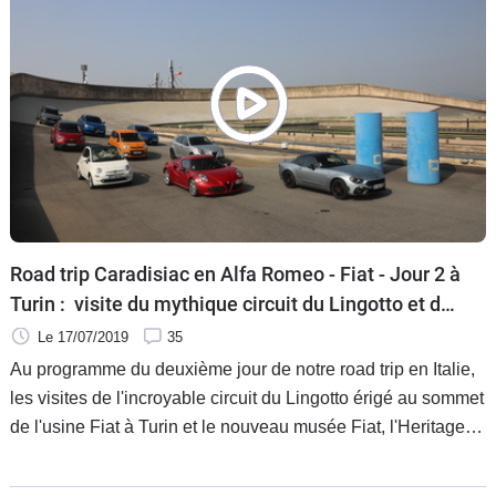
Road trip Caradisiac en Alfa Romeo - Fiat - Jour 2 à
Turin : visite du mythique circuit du Lingotto et du
nouveau Hub Fiat
Le 17/07/2019
35
Au programme du deuxième jour de notre road trip en Italie,
les visites de l'incroyable circuit du Lingotto érigé au sommet
de l'usine Fiat à Turin et le nouveau musée Fiat, l'Heritage
Hub. Où comment nos neuf modèles testés, les Alfa Romeo
4C, Giulia, Giulietta, Stelvio, Fiat 500 C, 500 X, Panda, Tipo