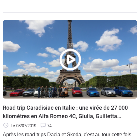
programme : près de 800 kilomètres pour rejoindre Turin via
la fameux tunnel du Mont-Blanc. L'occasion de se mettre en
jambe et de constater si besoin était à quel point nos
montures étaient différentes.
Road trip Caradisiac en Italie : une virée de 27 000
kilomètres en Alfa Romeo 4C, Giulia, Guilietta
Stelvio, Fiat 500 C, 500 X, Panda, Tipo et Abarth
Le 08/07/2019
74
124
Après les road-trips Dacia et Skoda, c'est au tour cette fois