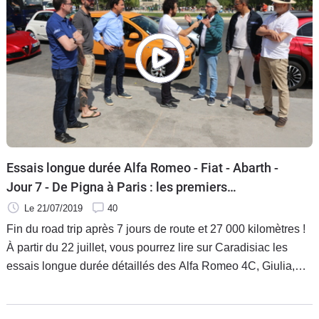
Essais longue durée Alfa Romeo - Fiat - Abarth -
Jour 7 - De Pigna à Paris : les premiers
enseignements du road trip
Le 21/07/2019
40
Fin du road trip après 7 jours de route et 27 000 kilomètres !
À partir du 22 juillet, vous pourrez lire sur Caradisiac les
essais longue durée détaillés des Alfa Romeo 4C, Giulia,
Guilietta Stelvio, Fiat 500 C, 500 X, Panda, Tipo et Abarth
124. En attendant, retrouvez les réactions à chaud des