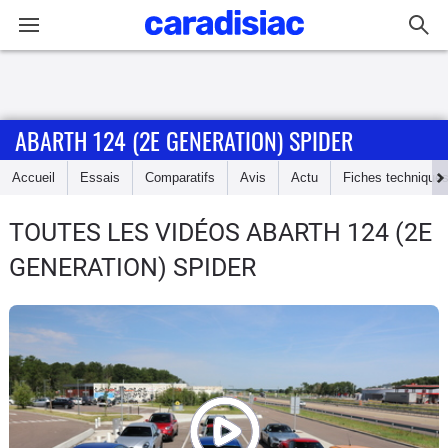
Connexion / Inscription
ABARTH 124 (2E GENERATION) SPIDER
Accueil
Accueil
Essais
Comparatifs
Avis
Actu
Fiches technique
Actu
TOUTES LES VIDÉOS ABARTH 124 (2E
Essais
GENERATION) SPIDER
Guide
d'achat
Electriques
Utilitaires