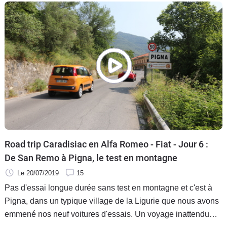
journalistes qui livrent leurs premières impressions sur les
voitures testées et qui tentent de tirer la quintessence de ce
que représentent aujourd'hui Alfa Romeo et Fiat.
Road trip Caradisiac en Alfa Romeo - Fiat - Jour 6 :
De San Remo à Pigna, le test en montagne
Le 20/07/2019
15
Pas d'essai longue durée sans test en montagne et c'est à
Pigna, dans un typique village de la Ligurie que nous avons
emmené nos neuf voitures d'essais. Un voyage inattendu