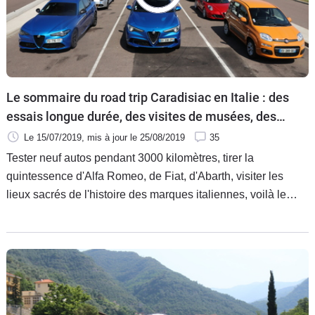
Flottes
Auto
Services
Le sommaire du road trip Caradisiac en Italie : des
Forum
essais longue durée, des visites de musées, des
exclusivités...
Le 15/07/2019
, mis à jour
le 25/08/2019
35
Moto
Tester neuf autos pendant 3000 kilomètres, tirer la
quintessence d'Alfa Romeo, de Fiat, d'Abarth, visiter les
Marques
lieux sacrés de l'histoire des marques italiennes, voilà le
programme de notre road trip en Italie. Découvrez ci-
dessous les neuf modèles testés, la bande annonce de
l'aventure et le sommaire des 24 reportages vidéo publiés
cet été sur Caradisiac.