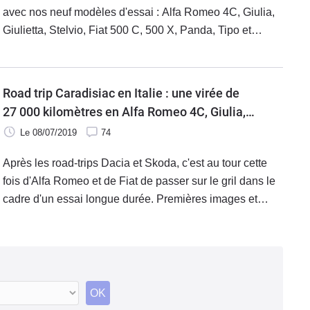
avec nos neuf modèles d'essai : Alfa Romeo 4C, Giulia,
Giulietta, Stelvio, Fiat 500 C, 500 X, Panda, Tipo et
Abarth 124. Au programme : près de 800 kilomètres pour
rejoindre Turin via la fameux tunnel du Mont-Blanc.
L'occasion de se mettre en jambe et de constater si
Road trip Caradisiac en Italie : une virée de
besoin était à quel point nos montures étaient
27 000 kilomètres en Alfa Romeo 4C, Giulia,
différentes.
Guilietta Stelvio, Fiat 500 C, 500 X, Panda, Tipo
Le 08/07/2019
74
et Abarth 124
Après les road-trips Dacia et Skoda, c'est au tour cette
fois d'Alfa Romeo et de Fiat de passer sur le gril dans le
cadre d'un essai longue durée. Premières images et
présentation de la troupe, voitures et journalistes, avant
la publication d'une longue série de reportages qui
animeront tout l'été sur Caradisiac.
OK