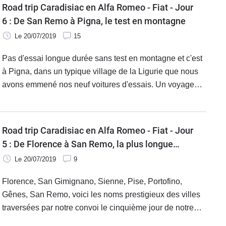
réactions à chaud des journalistes qui livrent leurs
Road trip Caradisiac en Alfa Romeo - Fiat - Jour
premières impressions sur les voitures testées et qui
6 : De San Remo à Pigna, le test en montagne
tentent de tirer la quintessence de ce que représentent
Le 20/07/2019
15
aujourd'hui Alfa Romeo et Fiat.
Pas d'essai longue durée sans test en montagne et c'est
à Pigna, dans un typique village de la Ligurie que nous
avons emmené nos neuf voitures d'essais. Un voyage
inattendu dans une Italie perchée et sauvage !
Road trip Caradisiac en Alfa Romeo - Fiat - Jour
5 : De Florence à San Remo, la plus longue
étape
Le 20/07/2019
9
Florence, San Gimignano, Sienne, Pise, Portofino,
Gênes, San Remo, voici les noms prestigieux des villes
traversées par notre convoi le cinquième jour de notre
road trip en Italie. L'occasion de tester nos voitures dans