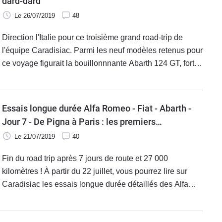
dard-dard
Le 26/07/2019
48
Direction l'Italie pour ce troisième grand road-trip de
l'équipe Caradisiac. Parmi les neuf modèles retenus pour
ce voyage figurait la bouillonnnante Abarth 124 GT, forte
de 170ch pour un peu plus d'une tonne. Au-delà de ses
aptitudes sportives, l'auto donne-t-elle satisfaction lors
des voyages au long cours?
Essais longue durée Alfa Romeo - Fiat - Abarth -
Jour 7 - De Pigna à Paris : les premiers
enseignements du road trip
Le 21/07/2019
40
Fin du road trip après 7 jours de route et 27 000
kilomètres ! À partir du 22 juillet, vous pourrez lire sur
Caradisiac les essais longue durée détaillés des Alfa
Romeo 4C, Giulia, Guilietta Stelvio, Fiat 500 C, 500 X,
Panda, Tipo et Abarth 124. En attendant, retrouvez les