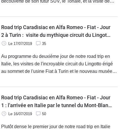
découverte de son futur SUV, le Tonale, et la visite de
son musée dans les environs de Milan. Une façon
d'appréhender l'avenir d'Alfa Romeo tout en scrutant son
passé prestigieux.
Road trip Caradisiac en Alfa Romeo - Fiat - Jour
2 à Turin : visite du mythique circuit du Lingotto
et du nouveau Hub Fiat
Le 17/07/2019
35
Au programme du deuxième jour de notre road trip en
Italie, les visites de l'incroyable circuit du Lingotto érigé
au sommet de l'usine Fiat à Turin et le nouveau musée
Fiat, l'Heritage Hub. Où comment nos neuf modèles
testés, les Alfa Romeo 4C, Giulia, Giulietta, Stelvio, Fiat
500 C, 500 X, Panda, Tipo et Abarth 124, ont roulé sur
Road trip Caradisiac en Alfa Romeo - Fiat - Jour
les traces de leurs glorieux ancêtres !
1 : l'arrivée en Italie par le tunnel du Mont-Blanc
(vidéo)
Le 16/07/2019
50
Plutôt dense le premier jour de notre road trip en Italie