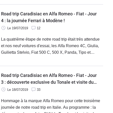
des conditions différentes et de découvrir des paysages
magnifiques.
Road trip Caradisiac en Alfa Romeo - Fiat - Jour
4 : la journée Ferrari à Modène !
Le 19/07/2019
12
La quatrième étape de notre road trip était très attendue
et nos neuf voitures d'essai, les Alfa Romeo 4C, Giulia,
Guilietta Stelvio, Fiat 500 C, 500 X, Panda, Tipo et
Abarth 124, intimidées à l'idée d'aller rendre visite à la
marque la plus prestigieuse du monde, Ferrari.
Road trip Caradisiac en Alfa Romeo - Fiat - Jour
3 : découverte exclusive du Tonale et visite du
musée Alfa Romeo
Le 18/07/2019
33
Hommage à la marque Alfa Romeo pour cette troisième
journée de notre road trip en Italie. Au programme : la