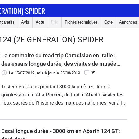
ERATION) SPIDER
paratifs
Avis
Actu
Prix
Fiches techniques
Cote
Annonces
124 (2E GENERATION) SPIDER
Le sommaire du road trip Caradisiac en Italie :
des essais longue durée, des visites de musées,
des exclusivités...
Le 15/07/2019
, mis à jour
le 25/08/2019
35
Tester neuf autos pendant 3000 kilomètres, tirer la
quintessence d'Alfa Romeo, de Fiat, d'Abarth, visiter les
lieux sacrés de l'histoire des marques italiennes, voilà le
programme de notre road trip en Italie. Découvrez ci-
dessous les neuf modèles testés, la bande annonce de
l'aventure et le sommaire des 24 reportages vidéo
Essai longue durée - 3000 km en Abarth 124 GT:
publiés cet été sur Caradisiac.