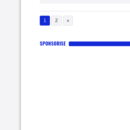
1
2
»
(current)
SPONSORISE