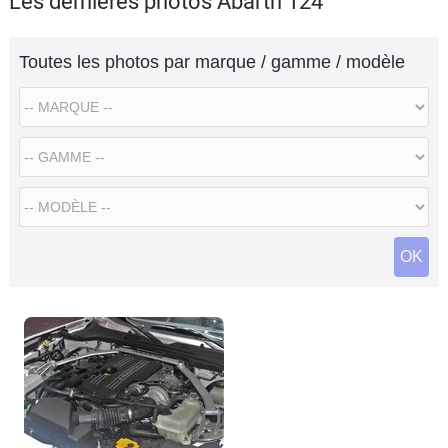
Les dernières photos Abarth 124
Flottes
Auto
Toutes les photos par marque / gamme / modèle
Services
Forum
Moto
Marques
OK