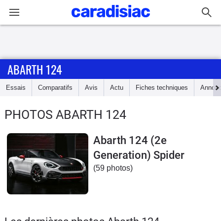
Connexion / Inscription
ABARTH 124
Accueil
Essais
Comparatifs
Avis
Actu
Fiches techniques
Annon
Actu
PHOTOS ABARTH 124
Essais
Abarth 124 (2e
Guide
Generation) Spider
d'achat
(59 photos)
Electriques
Utilitaires