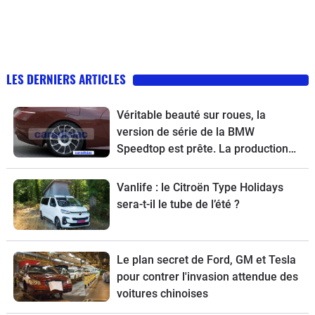
LES DERNIERS ARTICLES
Véritable beauté sur roues, la
version de série de la BMW
Speedtop est prête. La production
de ce break de chasse sera limitée à
70 exemplaires.
Vanlife : le Citroën Type Holidays
sera-t-il le tube de l’été ?
Le plan secret de Ford, GM et Tesla
pour contrer l'invasion attendue des
voitures chinoises