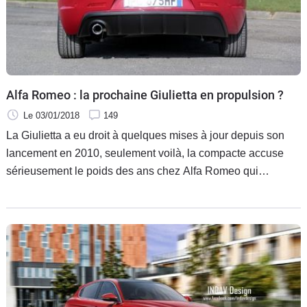
Flottes
Auto
Services
Alfa Romeo : la prochaine Giulietta en propulsion ?
Forum
Le 03/01/2018
149
La Giulietta a eu droit à quelques mises à jour depuis son
Moto
lancement en 2010, seulement voilà, la compacte accuse
sérieusement le poids des ans chez Alfa Romeo qui
Marques
prépare, heureusement, la relève. La marque italienne
semble d'ailleurs indiquer qu'elle envisagerait de reprendre
la plateforme de la Giulia. Ce qui indiquerait que la
prochaine Giulietta serait une propulsion.