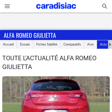
Connexion / Inscription
ALFA ROMEO GIULIETTA
Accueil
Accueil
Essais
Fiches fiabilité
Comparatifs
Avis
Actu
Actu
TOUTE L'ACTUALITÉ ALFA ROMEO
Essais
GIULIETTA
Guide
d'achat
Electriques
Utilitaires