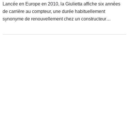
Lancée en Europe en 2010, la Giulietta affiche six années
de carrière au compteur, une durée habituellement
synonyme de renouvellement chez un constructeur
automobile. Alfa Romeo fait toutefois durer le plaisir avec un
nouveau restylage qui va, quoi qu'il arrive, faire du bien à la
compacte italienne dans un catalogue Alfa Romeo bien
pauvre.