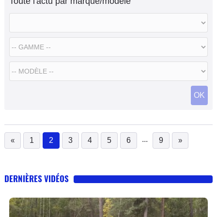
Toute l'actu par marque/modèle
OK
...
«
1
2
3
4
5
6
9
»
(current)
DERNIÈRES VIDÉOS