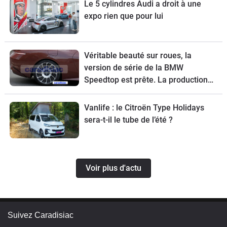
Le 5 cylindres Audi a droit à une
expo rien que pour lui
Véritable beauté sur roues, la
version de série de la BMW
Speedtop est prête. La production
de ce break de chasse sera limitée à
70 exemplaires.
Vanlife : le Citroën Type Holidays
sera-t-il le tube de l’été ?
Voir plus d'actu
Suivez Caradisiac