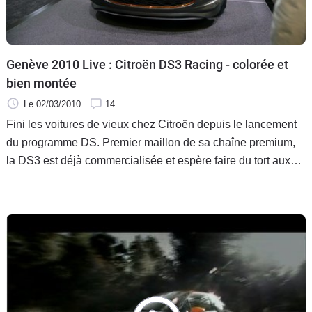
Flottes
Auto
Genève 2010 Live : Citroën DS3 Racing - colorée et
Services
bien montée
Forum
Le 02/03/2010
14
Fini les voitures de vieux chez Citroën depuis le lancement
Moto
du programme DS. Premier maillon de sa chaîne premium,
la DS3 est déjà commercialisée et espère faire du tort aux
Marques
meilleurs références urbaines branchées, Mini et ( futures )
Audi