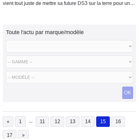
vient tout juste de mettre sa future DS3 sur la terre pour une
première séance d'essai. En l'absence de règles définitives
Toute l'actu par marque/modèle
OK
...
«
1
11
12
13
14
15
16
(current)
17
»