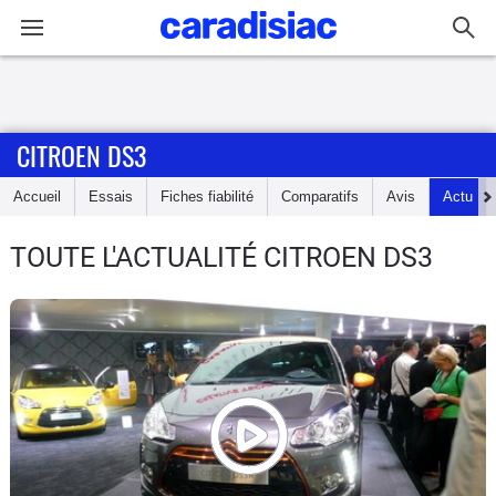
Connexion / Inscription
CITROEN DS3
Accueil
Accueil
Essais
Fiches fiabilité
Comparatifs
Avis
Actu
Actu
TOUTE L'ACTUALITÉ CITROEN DS3
Essais
Guide
d'achat
Electriques
Utilitaires