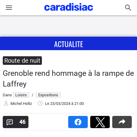
Connexion / Inscription
ACTUALITE
Accueil
Actu
Route de nuit
Grenoble rend hommage à la rampe de
Essais
Laffrey
Guide
Dans
Loisirs
/
Expositions
d'achat
Michel Holtz
Le 23/03/2024
à 21:00
Electriques
46
Utilitaires