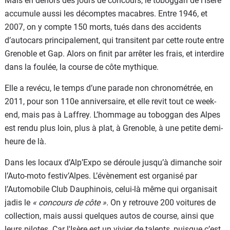
Mais en dehors des jours de concours, le toboggan de l’Isère
accumule aussi les décomptes macabres. Entre 1946, et
2007, on y compte 150 morts, tués dans des accidents
d’autocars principalement, qui transitent par cette route entre
Grenoble et Gap. Alors on finit par arrêter les frais, et interdire
dans la foulée, la course de côte mythique.
Elle a revécu, le temps d’une parade non chronométrée, en
2011, pour son 110e anniversaire, et elle revit tout ce week-
end, mais pas à Laffrey. L’hommage au toboggan des Alpes
est rendu plus loin, plus à plat, à Grenoble, à une petite demi-
heure de là.
Dans les locaux d’Alp’Expo se déroule jusqu’à dimanche soir
l’Auto-moto festiv’Alpes. L’évènement est organisé par
l’Automobile Club Dauphinois, celui-là même qui organisait
jadis le
« concours de côte ».
On y retrouve 200 voitures de
collection, mais aussi quelques autos de course, ainsi que
leurs pilotes. Car l'Isère est un vivier de talents, puisque c’est