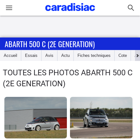
Connexion / Inscription
ABARTH 500 C (2E GENERATION)
Accueil
Accueil
Essais
Avis
Actu
Fiches techniques
Cote
An
Actu
TOUTES LES PHOTOS ABARTH 500 C
Essais
(2E GENERATION)
Guide
d'achat
Electriques
Utilitaires