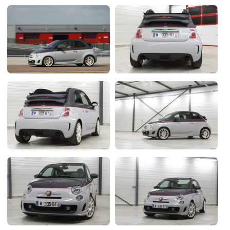
Flottes
Auto
Services
Forum
Moto
Marques