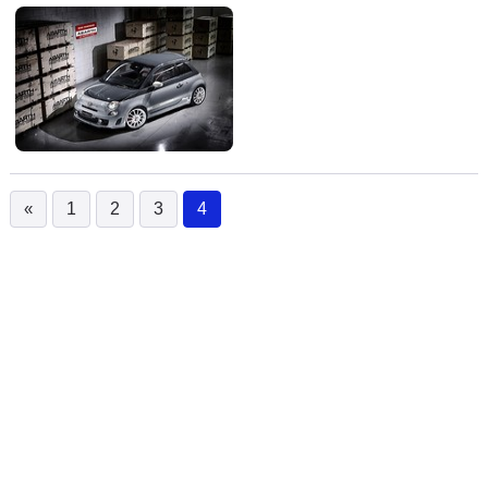
«
1
2
3
4
(current)