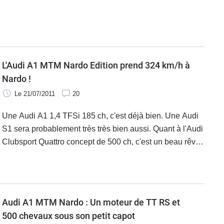
sa place commercialement parlant.
L'Audi A1 MTM Nardo Edition prend 324 km/h à
Nardo !
Le 21/07/2011
20
Une Audi A1 1,4 TFSi 185 ch, c'est déjà bien. Une Audi
S1 sera probablement très très bien aussi. Quant à l'Audi
Clubsport Quattro concept de 500 ch, c'est un beau rêve
… que MTM vient tout simplement de réaliser dans la
vraie vie ! Leur A1 Nardo Edition qui s'est retrouvée avec
des monstres bien plus gros qu'elle sur l'anneau italien
lors de la rencontre annuelle du Nardo High Speed a
Audi A1 MTM Nardo : Un moteur de TT RS et
posé la barre très haut : 324 km/h, rien que ça.
500 chevaux sous son petit capot