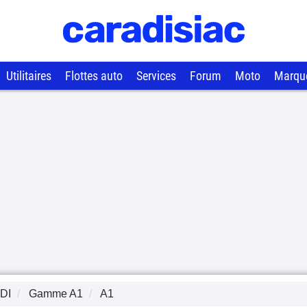
Utilitaires
Flottes auto
Services
Forum
Moto
Marqu
DI
Gamme
A1
A1