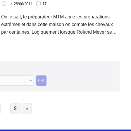
Le 28/06/2011
17
On le sait, le préparateur MTM aime les préparations
extrêmes et dans cette maison on compte les chevaux
par centaines. Logiquement lorsque Roland Meyer se
penche sur la petite Audi A1 il nous livre une bombe
capable de rivaliser avec
OK
...
9
»