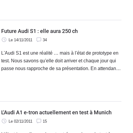
Voici la nouvelle Audi A1 quattro. Pourquoi ? Parce que
sa production est annoncée (pour le moment ?) comme
limitée, limitée à 333 exemplaires.
Future Audi S1 : elle aura 250 ch
Le 14/11/2011
34
L'Audi S1 est une réalité … mais à l'état de prototype en
test. Nous savons qu'elle doit arriver et chaque jour qui
passe nous rapproche de sa présentation. En attendant,
ce sont les fuites qui nous en apprennent un peu plus sur
cette petite Audi vitaminée qui aura sous le capot 250 ch
et une transmission quattro. Et accessoirement, on
apprend aussi que la Sportback arrive.
L'Audi A1 e-tron actuellement en test à Munich
Le 02/11/2011
15