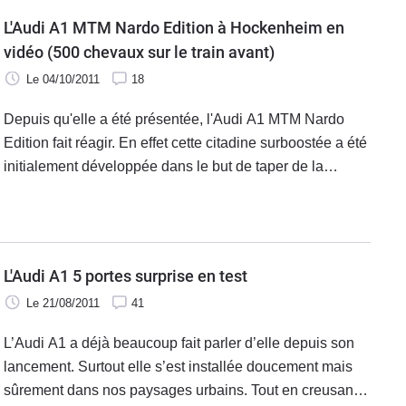
L'Audi A1 MTM Nardo Edition à Hockenheim en
vidéo (500 chevaux sur le train avant)
Le 04/10/2011
18
Depuis qu'elle a été présentée, l'Audi A1 MTM Nardo
Edition fait réagir. En effet cette citadine surboostée a été
initialement développée dans le but de taper de la
vitesse de pointe à Nardo. Objectif rempli avec un joli
324 km/h obtenu,
L'Audi A1 5 portes surprise en test
Le 21/08/2011
41
L’Audi A1 a déjà beaucoup fait parler d’elle depuis son
lancement. Surtout elle s’est installée doucement mais
sûrement dans nos paysages urbains. Tout en creusant