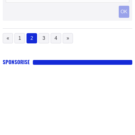
OK
«
1
2
3
4
»
(current)
SPONSORISE