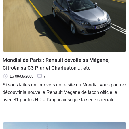
Flottes
Auto
Services
Forum
Moto
Mondial de Paris : Renault dévoile sa Mégane,
Citroën sa C3 Pluriel Charleston ... etc
Marques
Le 09/09/2008
7
Si vous faites un tour vers notre site du Mondial vous pourrez
découvrir la nouvelle Renault Mégane de façon officielle
avec 81 photos HD à l'appui ainsi que la série spéciale
Citroën C3 Charleston qui rend hommage à la 2CV dont
nous fêtons