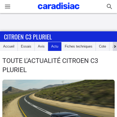
Connexion / Inscription
CITROEN C3 PLURIEL
Accueil
Accueil
Essais
Avis
Actu
Fiches techniques
Cote
An
Actu
TOUTE L'ACTUALITÉ CITROEN C3
Essais
PLURIEL
Guide
d'achat
Electriques
Utilitaires