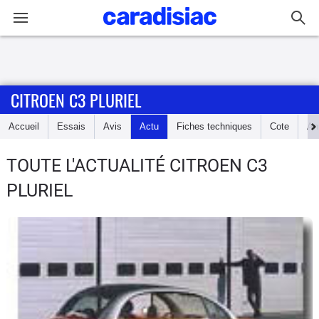
Connexion / Inscription
CITROEN C3 PLURIEL
Accueil
Accueil
Essais
Avis
Actu
Fiches techniques
Cote
An
Actu
TOUTE L'ACTUALITÉ CITROEN C3
Essais
PLURIEL
Guide
d'achat
Electriques
Utilitaires