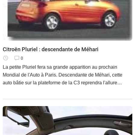
Flottes
Auto
Services
Forum
Citroën Pluriel : descendante de Méhari
0
Moto
La petite Pluriel fera sa grande apparition au prochain
Mondial de l'Auto à Paris. Descendante de Méhari, cette
Marques
auto bâtie sur la plateforme de la C3 reprendra l'allure
générale de cette citadine en y apportant quelques
modifications, dont les