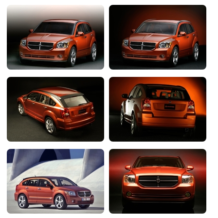
Flottes
Auto
Services
Forum
Moto
Marques