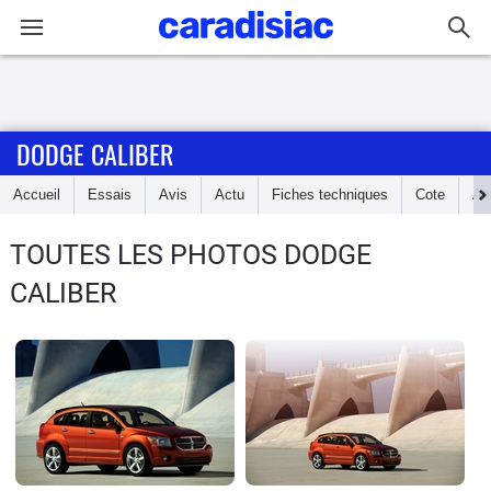
Connexion / Inscription
DODGE CALIBER
Accueil
Accueil
Essais
Avis
Actu
Fiches techniques
Cote
An
Actu
TOUTES LES PHOTOS DODGE
Essais
CALIBER
Guide
d'achat
Electriques
Utilitaires