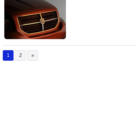
1
2
»
(current)