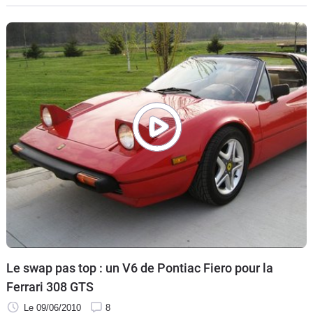
au cheval cabré : passez votre chemin. Maintenant que nous
sommes entre amoureux de la belle automobile il est temps
d'insérer le disque dans la Xbox 360 pour parcourir un mode
histoire plutôt original et les quinze circuits modélisés.
Le swap pas top : un V6 de Pontiac Fiero pour la
Ferrari 308 GTS
Le 09/06/2010
8