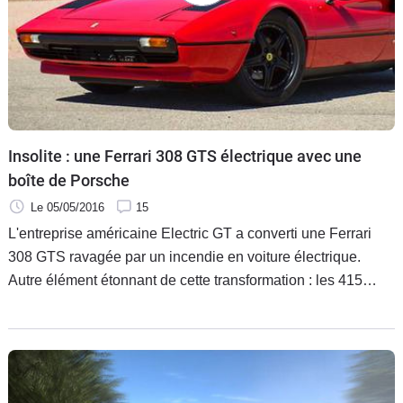
Flottes
Auto
Services
Forum
Insolite : une Ferrari 308 GTS électrique avec une
boîte de Porsche
Moto
Le 05/05/2016
15
Marques
L'entreprise américaine Electric GT a converti une Ferrari
308 GTS ravagée par un incendie en voiture électrique.
Autre élément étonnant de cette transformation : les 415
chevaux de sa mécanique survoltée sont envoyés au sol via
une transmission d'origine Porsche. Le package hérissera le
poil des puristes de la marque italienne.