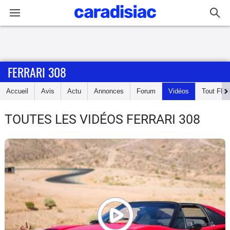
Connexion / Inscription
FERRARI 308
Accueil
Accueil
Avis
Actu
Annonces
Forum
Vidéos
Tout
FER
Actu
TOUTES LES VIDÉOS FERRARI 308
Essais
Guide
d'achat
Electriques
Utilitaires