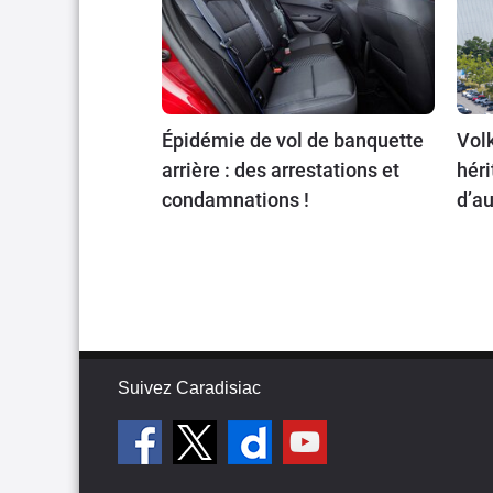
Épidémie de vol de banquette
Volk
arrière : des arrestations et
héri
condamnations !
d’au
Suivez Caradisiac