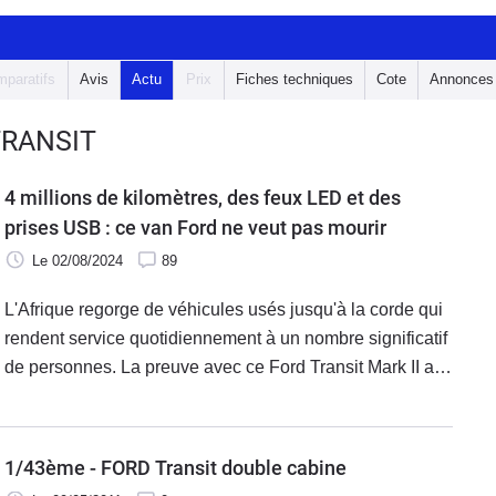
paratifs
Avis
Actu
Prix
Fiches techniques
Cote
Annonces
TRANSIT
4 millions de kilomètres, des feux LED et des
prises USB : ce van Ford ne veut pas mourir
Le 02/08/2024
89
L'Afrique regorge de véhicules usés jusqu'à la corde qui
rendent service quotidiennement à un nombre significatif
de personnes. La preuve avec ce Ford Transit Mark II au
kilométrage spectaculaire maintenu avec les moyens du
bord pour ne jamais rendre l'âme.
1/43ème - FORD Transit double cabine