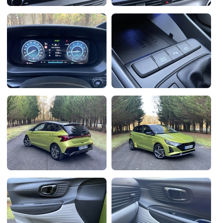
Flottes
Auto
Services
Forum
Moto
Marques