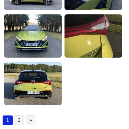
1
2
»
(current)