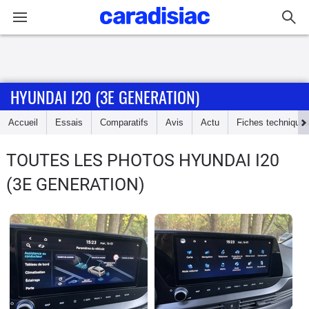
Connexion / Inscription
HYUNDAI I20 (3E GENERATION)
Accueil
Accueil
Essais
Comparatifs
Avis
Actu
Fiches technique
Actu
TOUTES LES PHOTOS HYUNDAI I20
Essais
(3E GENERATION)
Guide
d'achat
Electriques
Utilitaires