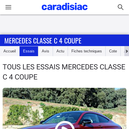
Connexion / Inscription
MERCEDES CLASSE C 4 COUPE
Accueil
Accueil
Essais
Avis
Actu
Fiches techniques
Cote
An
Actu
TOUS LES ESSAIS MERCEDES CLASSE
Essais
C 4 COUPE
Guide
d'achat
Electriques
Utilitaires