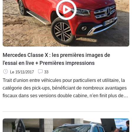
Mérite-t-il vraiment de porter l'étoile ?
Mercedes Classe X : les premières images de
l'essai en live + Premières impressions
Le 15/11/2017
33
Trait d'union entre véhicules pour particuliers et utilitaire, la
catégorie des pick-ups, bénéficiant de nombreux avantages
fiscaux dans ses versions double cabine, n'en finit plus de
s'étoffer et les nouveaux venus y sont légion. Certains
semblent opportunistes mais d'autres ont plus de légitimité,
comme par exemple Mercedes et son Classe X, dont vous
pouvez découvrir ci-dessous les premières images en live