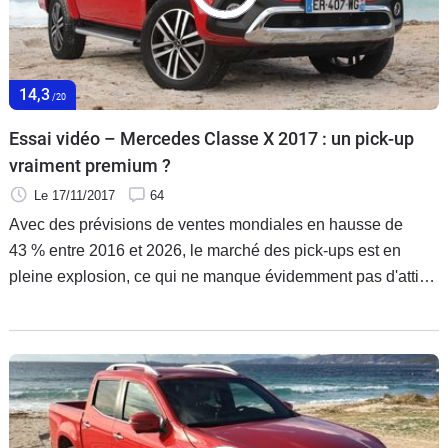
Flottes
Auto
14,3
Services
/20
Essai vidéo – Mercedes Classe X 2017 : un pick-up
Forum
vraiment premium ?
Le 17/11/2017
64
Moto
Avec des prévisions de ventes mondiales en hausse de
43 % entre 2016 et 2026, le marché des pick-ups est en
Marques
pleine explosion, ce qui ne manque évidemment pas d'attirer
les convoitises de constructeurs absents du segment
jusqu'ici. Parmi ceux-ci Mercedes qui, malgré une grande
expérience dans le monde de l'utilitaire, n'a jamais vraiment
proposé un modèle à haute diffusion. Jusqu'à aujourd'hui, où
arrive le Classe X, que nous sommes allés essayer à
Ajaccio, en Corse, dans sa version 250d 4g-Tronic 4Matic.