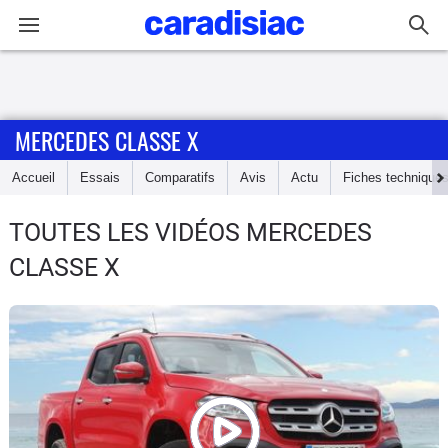
Connexion / Inscription
MERCEDES CLASSE X
Accueil
Accueil
Essais
Comparatifs
Avis
Actu
Fiches technique
Actu
TOUTES LES VIDÉOS MERCEDES
Essais
CLASSE X
Guide
d'achat
Electriques
Utilitaires