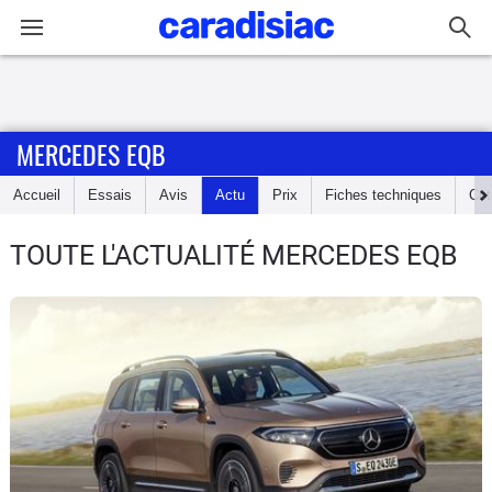
Connexion / Inscription
MERCEDES EQB
Accueil
Accueil
Essais
Avis
Actu
Prix
Fiches techniques
Cot
Actu
TOUTE L'ACTUALITÉ MERCEDES EQB
Essais
Guide
d'achat
Electriques
Utilitaires