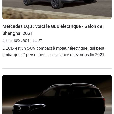
Flottes
Auto
Services
Mercedes EQB : voici le GLB électrique - Salon de
Shanghai 2021
Forum
Le 18/04/2021
27
L'EQB est un SUV compact à moteur électrique, qui peut
Moto
embarquer 7 personnes. Il sera lancé chez nous fin 2021.
Marques