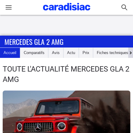
Connexion / Inscription
MERCEDES GLA 2 AMG
Accueil
Accueil
Comparatifs
Avis
Actu
Prix
Fiches techniques
Actu
TOUTE L'ACTUALITÉ MERCEDES GLA 2
Essais
AMG
Guide
d'achat
Electriques
Utilitaires