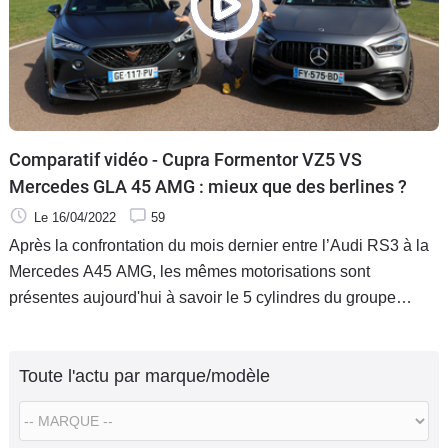
Comparatif vidéo - Cupra Formentor VZ5 VS
Mercedes GLA 45 AMG : mieux que des berlines ?
Le 16/04/2022
59
Après la confrontation du mois dernier entre l’Audi RS3 à la
Mercedes A45 AMG, les mêmes motorisations sont
présentes aujourd'hui à savoir le 5 cylindres du groupe
Volkswagen et le 4 cylindres frappé de l’étoile dans deux
nouveaux modèles. Attention il ne s’agit pas de berline, mais
Toute l'actu par marque/modèle
cette fois-ci de SUV.