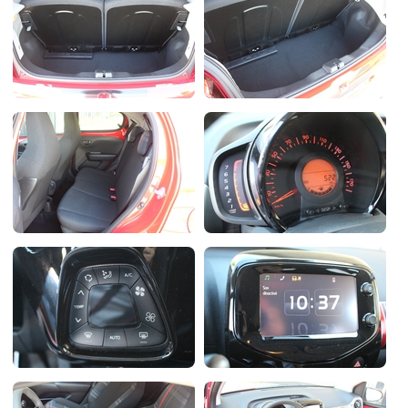
Flottes
Auto
Services
Forum
Moto
Marques