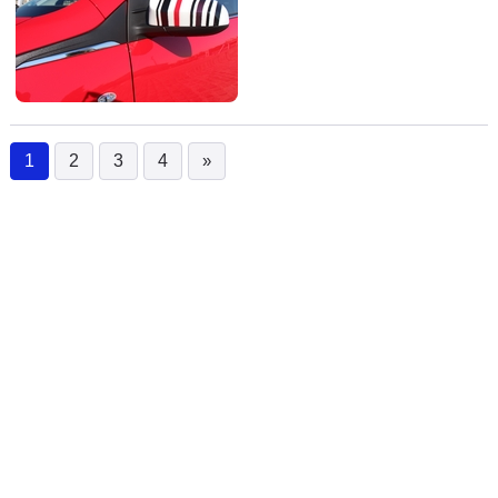
1
2
3
4
»
(current)