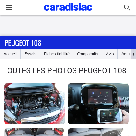
Connexion / Inscription
PEUGEOT 108
Accueil
Accueil
Essais
Fiches fiabilité
Comparatifs
Avis
Actu
Actu
TOUTES LES PHOTOS PEUGEOT 108
Essais
Guide
d'achat
Electriques
Utilitaires