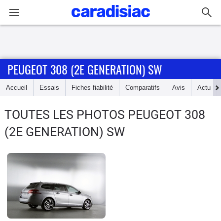
Connexion / Inscription
PEUGEOT 308 (2E GENERATION) SW
Accueil
Accueil
Essais
Fiches fiabilité
Comparatifs
Avis
Actu
Actu
TOUTES LES PHOTOS PEUGEOT 308
Essais
(2E GENERATION) SW
Guide
d'achat
Electriques
Utilitaires