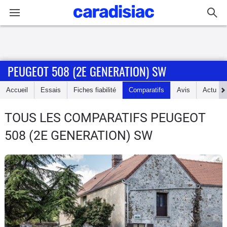
Connexion / Inscription
PEUGEOT 508 (2E GENERATION) SW
Accueil
Accueil
Essais
Fiches fiabilité
Comparatifs
Avis
Actu
Actu
TOUS LES COMPARATIFS PEUGEOT
Essais
508 (2E GENERATION) SW
Guide
d'achat
Electriques
Utilitaires