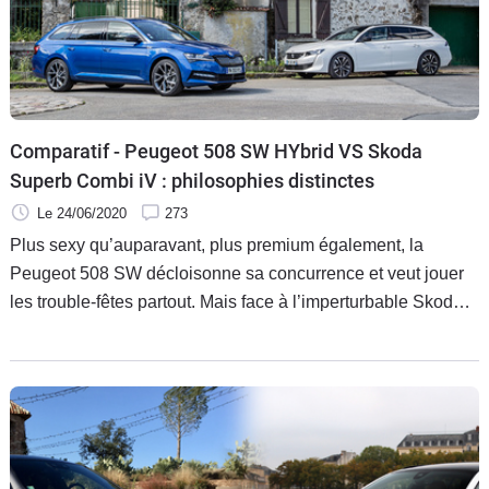
Flottes
Auto
Services
Comparatif - Peugeot 508 SW HYbrid VS Skoda
Forum
Superb Combi iV : philosophies distinctes
Le 24/06/2020
273
Moto
Plus sexy qu’auparavant, plus premium également, la
Peugeot 508 SW décloisonne sa concurrence et veut jouer
Marques
les trouble-fêtes partout. Mais face à l’imperturbable Skoda
Superb Combi, cette stratégie sera-t-elle payante ? La
rigueur toute germanique de la tchèque lui confère une
homogénéité sans faille, y compris dans cette déclinaison
hybride rechargeable iV arrivée lors de son récent restylage.
Dotée des mêmes armes, la sochalienne dans sa version
HYbrid s’attaque donc à un morceau de choix dans la