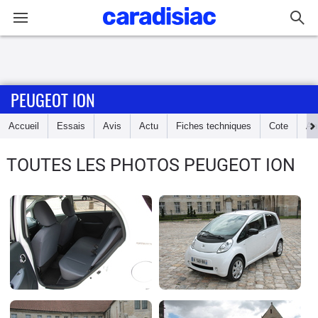
Connexion / Inscription
PEUGEOT ION
Accueil
Accueil
Essais
Avis
Actu
Fiches techniques
Cote
An
Actu
TOUTES LES PHOTOS PEUGEOT ION
Essais
Guide
d'achat
Electriques
Utilitaires