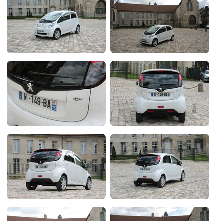
Flottes
Auto
Services
Forum
Moto
Marques