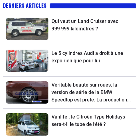
DERNIERS ARTICLES
Qui veut un Land Cruiser avec
999 999 kilomètres ?
Le 5 cylindres Audi a droit à une
expo rien que pour lui
Véritable beauté sur roues, la
version de série de la BMW
Speedtop est prête. La production
de ce break de chasse sera limitée à
70 exemplaires.
Vanlife : le Citroën Type Holidays
sera-t-il le tube de l’été ?