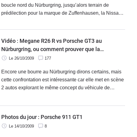
boucle nord du Nürburgring, jusqu’alors terrain de
prédilection pour la marque de Zuffenhausen, la Nissan
GT-R continue d’alimenter le buzz, même lorsqu’il n’est
pas provoqué
Vidéo : Megane R26 R vs Porsche GT3 au
Nürburgring, ou comment prouver que la
puissance ne fait pas tout !
Le 26/10/2009
177
Encore une bourre au Nürburgring dirons certains, mais
cette confrontation est intéressante car elle met en scène
2 autos explorant le même concept du véhicule de
tourisme fortement radicalisé mais avec des niveaux de
prix pas vraiment
Photos du jour : Porsche 911 GT1
Le 14/10/2009
8