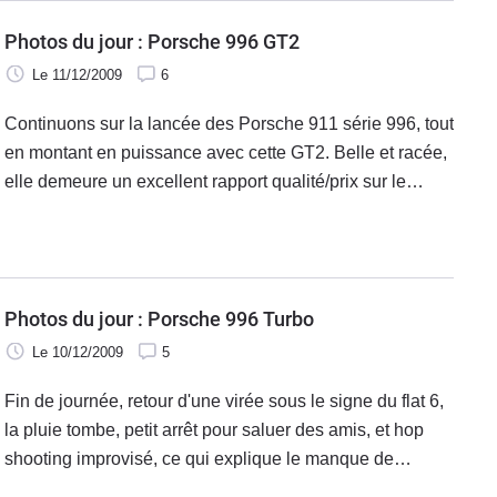
Photos du jour : Porsche 996 GT2
Le 11/12/2009
6
Continuons sur la lancée des Porsche 911 série 996, tout
en montant en puissance avec cette GT2. Belle et racée,
elle demeure un excellent rapport qualité/prix sur le
marché de l'occasion pour celui qui recherche une
pompe à feu.
Photos du jour : Porsche 996 Turbo
Le 10/12/2009
5
Fin de journée, retour d'une virée sous le signe du flat 6,
la pluie tombe, petit arrêt pour saluer des amis, et hop
shooting improvisé, ce qui explique le manque de
propreté de l'auto.