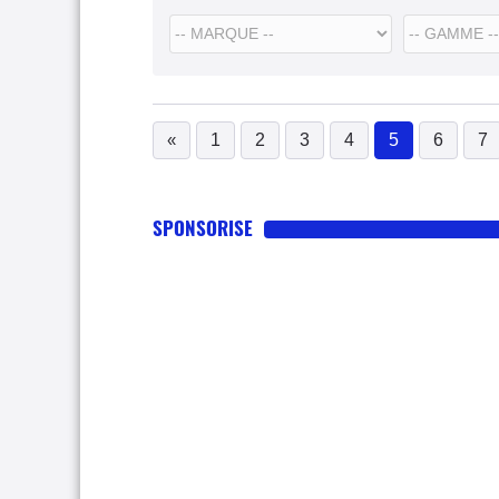
«
1
2
3
4
5
6
7
(current)
SPONSORISE