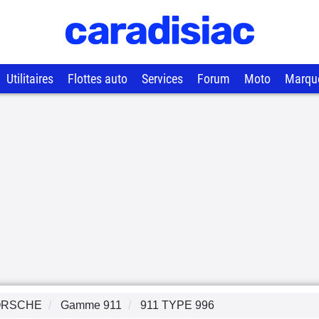
Utilitaires
Flottes auto
Services
Forum
Moto
Marqu
ORSCHE
Gamme
911
911 TYPE 996