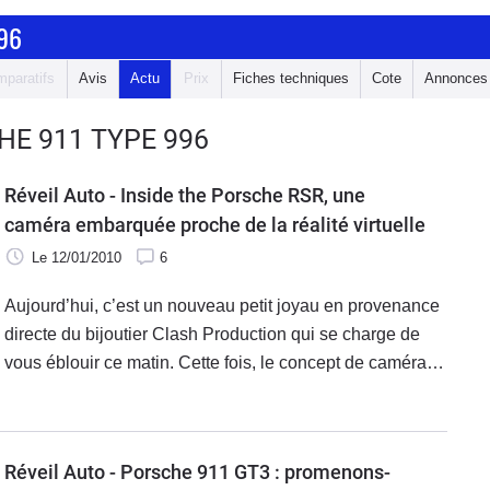
96
paratifs
Avis
Actu
Prix
Fiches techniques
Cote
Annonces
HE 911 TYPE 996
Réveil Auto - Inside the Porsche RSR, une
caméra embarquée proche de la réalité virtuelle
Le 12/01/2010
6
Aujourd’hui, c’est un nouveau petit joyau en provenance
directe du bijoutier Clash Production qui se charge de
vous éblouir ce matin. Cette fois, le concept de caméra
embarquée est poussé au maximum de ses possibilités
en vous mettant au
Réveil Auto - Porsche 911 GT3 : promenons-