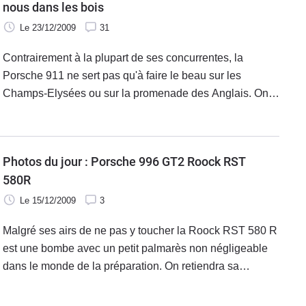
nous dans les bois
Le 23/12/2009
31
Contrairement à la plupart de ses concurrentes, la
Porsche 911 ne sert pas qu'à faire le beau sur les
Champs-Elysées ou sur la promenade des Anglais. On
sait déjà que c’est un véritable outil en course
d’endurance, mais on sait un peu
Photos du jour : Porsche 996 GT2 Roock RST
580R
Le 15/12/2009
3
Malgré ses airs de ne pas y toucher la Roock RST 580 R
est une bombe avec un petit palmarès non négligeable
dans le monde de la préparation. On retiendra sa
distinction au grand prix des Tuners 2001 à Hockenheim
finissant à la première place