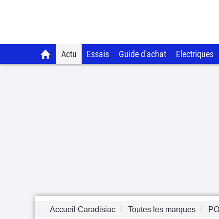
Actu
Essais
Guide d'achat
Electriques
Accueil Caradisiac
Toutes les marques
P