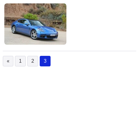
«
1
2
3
(current)