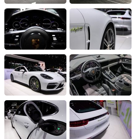
Flottes
Auto
Services
Forum
Moto
Marques