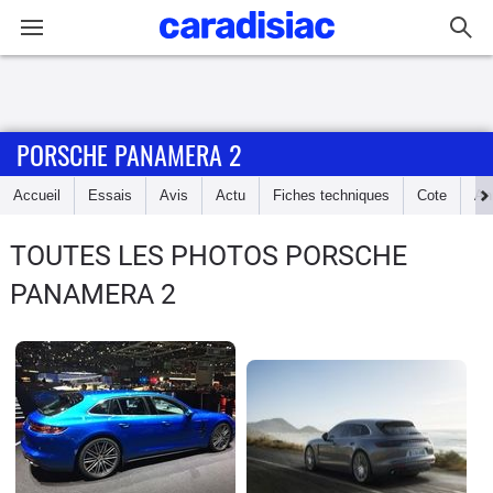
Connexion / Inscription
PORSCHE PANAMERA 2
Accueil
Accueil
Essais
Avis
Actu
Fiches techniques
Cote
An
Actu
TOUTES LES PHOTOS PORSCHE
Essais
PANAMERA 2
Guide
d'achat
Electriques
Utilitaires