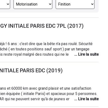
GY INITIALE PARIS EDC 7PL (2017)
 ! 6 ans : c'est dire que la bête n'a pas roulé. Sécurité
âché ( en toutes positions sauf sport ) par un tangage
is reste royal malgré des routes qui ne le sont pas
ien - nous l'avions déjà appréciée sur
e nous regrettons un peu d'ailleurs par sa conduite typé
INITIALE PARIS EDC (2019)
 peu. Nous faisons régulièrement 900 Km que nous
'une traite tant le confort des sièges massant est grand et
isonnable (8 l à 8,5 l chargé sièges rabattus 2
 à 35 000 Km de petits bruits vers la BA....mais mon
ns et 60000 km avec grand plaisir et une satisfaction
bien équipée ( initiale Paris) et spacieux pour 5 personnes.
AR qui ne peuvent servir qu'à de jeunes enfants ... Conso
 mécanique en 4 ans, ce qui ne fût pas le cas de mon