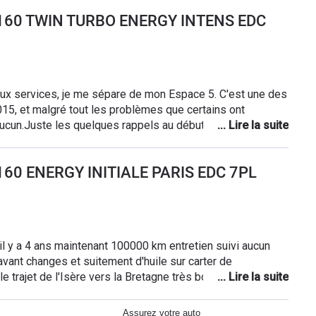
 ( casse boite auto à 4000 km ) Je m'en sépare avec
I 160 TWIN TURBO ENERGY INTENS EDC
ouvel espace 6 hybride afin de consommer moins ( environ
aux services, je me sépare de mon Espace 5. C'est une des
15, et malgré tout les problèmes que certains ont
 aucun.Juste les quelques rappels au début pour une barre
re de fixation du becquet du hayon, qui finalement ne me
outière, et redoutable en montagne. Le seul reproche que je
 160 ENERGY INITIALE PARIS EDC 7PL
c'est son manque de puissance en dehors des autoroutes,
merait plus de chevaux et de couple notamment en
fait d'avoir a paramétrer a chaque démarrage le mode de
 Sinon un confort royale quelque soit les routes grâce au
eu précédemment l'Espace 4 ou le volume intérieur était
rente clairement a un gros break.
avant changes et suitement d'huile sur carter de
le trajet de l'Isère vers la Bretagne très bon confort mais
manque de puissance 160 cv Beaucoup de place pour les
Assurez votre auto