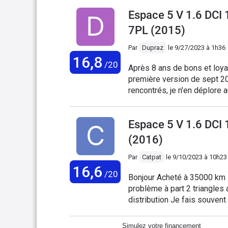
précédent espace 5 de 2017
Espace 5 V 1.6 DC
nostalgie pour acheter le n
6 L j'espère ...)
7PL (2015)
Par
Dupraz
le
9/27/2023 à 1h36
16,8
/20
Après 8 ans de bons et loy
première version de sept 20
rencontrés, je n'en déplore
stabilisatrice et une histoi
concernait pas. Excellente r
Espace 5 V 1.6 DCI
peux faire a cette voiture 
car avec le 4 control on ai
(2016)
montagne. Effectivement le 
conduite est un peu pénible.
Par
Catpat
le
9/10/2023 à 10h23
16,6
système multisens. J'avais 
/20
Bonjour Acheté à 35000 km il y a 4 ans maintenant 100000 km entretien suivi aucun
gigantesque, là, le 5 s'appa
problème à part 2 triangles 
distribution Je fais souvent 
Autonomie insuffisante et 
bagages Très bonne sono Vu les avis défavorables je pense que je vais la vendre
Simulez votre financement