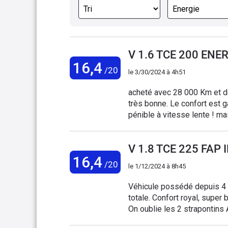
V 1.6 TCE 200 ENER
16,4
/20
le
3/30/2024 à 4h51
acheté avec 28 000 Km et déjà
très bonne. Le confort est g
pénible à vitesse lente ! ma
souvent .Très belle finition IP : il ne manque r
notre ancienne Laguna 3 ( qu
V 1.8 TCE 225 FAP 
"kart") que l'E5IP apprécie
16,4
pourrions faire facilement d
/20
le
1/12/2024 à 8h45
la consommation autoroute ra
passagers). Quelques signes
Véhicule possédé depuis 4 a
agent est au top !!
totale. Confort royal, super 
On oublie les 2 strapontins 
moyenne 8,2 L . Aucun ennui