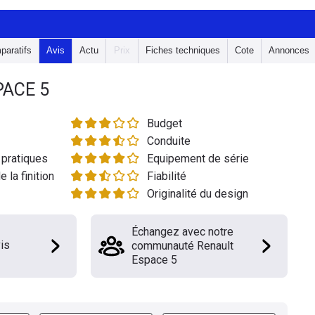
paratifs
Avis
Actu
Prix
Fiches techniques
Cote
Annonces
PACE 5
Budget
Conduite
pratiques
Equipement de série
e la finition
Fiabilité
Originalité du design
Échangez avec notre
is
communauté Renault
Espace 5