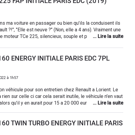
 225 FAP INITIALE PARIS EDC (2019)
e. PS : je n ai jamais compris la logique des porte-gobelets avant 🤔
 ma voiture en passager ou bien qu'ils la conduisent ils
ult ?!", "Elle est neuve ?" (Non, elle a 4 ans). Vraiment une
le moteur TCe 225, silencieux, souple et puissant. Pour
et 200, la sensation n'est pas du tout la même, c'est soit
. La consommation reste raisonnable, autour de 8-9L/100km
eure fait vraiment haut de gamme, lumineuse et classe. On
 160 ENERGY INITIALE PARIS EDC 7PL
es longs trajets et on n'a jamais mal au dos. J'adore le
utre" ou "Sport" permet de jouer avec la voiture selon son
 route.
022 à 1h57
mon véhicule pour son entretien chez Renault a Lorient. Le
 rien sur celle ci car cela serait inutile, le véhicule n'en vaut
alors qu'il y en aurait pour 15 a 20 000 euros de frais de
te d'huile moteur et que celui ci est probablement
m avec et j'étais donc très en avance pour sa vidange.
I 160 TWIN TURBO ENERGY INITIALE PARIS
l Paris qui me dit que le garagiste n'ayant pas de
uvent rien faire pour moi. Je suis victime de ce problème