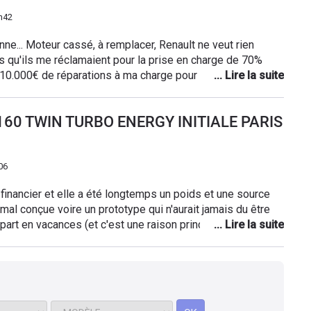
e moteur) mais il semble qu'ils se fichent totalement de
e vivement cette marque ! Incapable de faire face à leurs
h42
ue je vais passer une petite annonce de vente sur un site
nne... Moteur cassé, à remplacer, Renault ne veut rien
m de gens évite de se faire avoir et peut-être ! Qui sait !
s qu'ils me réclamaient pour la prise en charge de 70%
10.000€ de réparations à ma charge pour un moteur qui ne
 de 50.000€. Je n'ai plus qu'à le vendre et ne plus y
I 160 TWIN TURBO ENERGY INITIALE PARIS
06
 financier et elle a été longtemps un poids et une source
 mal conçue voire un prototype qui n'aurait jamais du être
art en vacances (et c'est une raison principale de son
n concession pour révision, c'est à dire tous les ans, 1
uite carter moteur nécessitant dépose, tout ouvrant qui ne
 service... A chaque fois, des heures au téléphone entre
 au siège, pour négocier une participation minime. J'ai
rdu beaucoup d'argent mais je revis. Plus jamais Renault. En