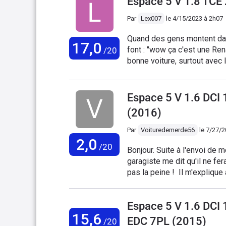
Espace 5 V 1.8 TCE
à contrôler , ce n est plus possibl
Par
Lex007
le
4/15/2023 à 2h07
Quand des gens montent dans
17,0
font : "wow ça c'est une Rena
/20
bonne voiture, surtout avec 
avoir essayé les Diesel 160 
trop mou, soit trop violent
en mixte. L'ambiance intéri
Espace 5 V 1.6 DCI
se sent vraiment bien pour l
(2016)
choix du mode "Confort", "Ne
humeur et la topologie de la
Par
Voituredemerde56
le
7/27/2
2,0
/20
Bonjour. Suite à l'envoi de 
garagiste me dit qu'il ne fera
pas la peine ! Il m'explique 
réparation car il y a une fui
endommagé J'ai fais 23000 k
Espace 5 V 1.6 DC
Je contacte le service initia
15,6
diagnostic précis, eux ne pe
EDC 7PL (2015)
/20