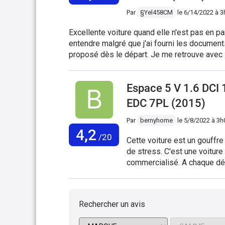
récurrent chez Renault (cass
leurs clients. Je déconseill
Par
§Yel458CM
le
6/14/2022 à 3
responsabilités. Je pense q
Excellente voiture quand elle n'est pas en pa
bien connu afin qu'un maximu
entendre malgré que j'ai fourni les document
Ça finira par payer !
proposé dès le départ. Je me retrouve avec 
tient pas 100.000km dans un véhicule de plus
revenir après 20 ans de fidélité...
Espace 5 V 1.6 DC
EDC 7PL (2015)
Par
bernyhome
le
5/8/2022 à 3h
4,2
/20
Cette voiture est un gouffre
de stress. C'est une voiture
commercialisé. A chaque dép
achat) ou à chaque passage e
nouveau défaut identifié : f
ferme plus, radar avant hors
Rechercher un avis
concession et service client
réussi à la revendre, j'ai pe