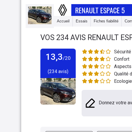
RENAULT ESPACE 5
Accueil
Essais
Fiches fiabilité
Com
VOS
234
AVIS
RENAULT ES
Sécurité
13,3
/20
Confort
Aspects 
(234 avis)
Qualité d
Ecologie
Donnez votre av