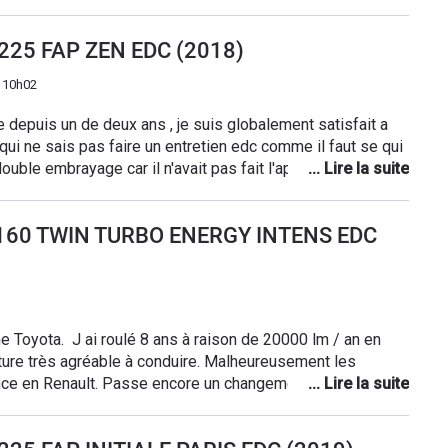
 casse moteur Cordialement
 225 FAP ZEN EDC (2018)
 10h02
 depuis un de deux ans , je suis globalement satisfait a
qui ne sais pas faire un entretien edc comme il faut se qui
uble embrayage car il n'avait pas fait l'apprentissage de
se en charge de 60% par Renault car mon espace avais 90000
opose le changement du système radar complet (3400€)
I 160 TWIN TURBO ENERGY INTENS EDC
le problème qui était deux capteurs avant a 35€ pièce et
t ça le véhicule et très agréable à conduire performant
8 tce 225cv et son 4 contrôle et une tueri aussi bien en
 et pour se garer aussi il et très agile. Le mien et
lais pas le cuir intégral. Il lui manque juste 20l de
 Toyota. J ai roulé 8 ans à raison de 20000 lm / an en
sion de passer sa vie à la pompe environ 600/700 km pour
ture très agréable à conduire. Malheureusement les
ance en Renault. Passe encore un changement de moteur à
a ventilation forcée qui tourne pendant 7 mn chaque fois
un risque de passage en concession pour cause d injecteurs