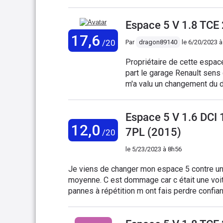
avant une
Espace 5 V 1.8 TCE
17,6
/20
Par
dragon89140
le
6/20/2023 à
Propriétaire de cette espace
part le garage Renault sens 
m'a valu un changement du do
celle si . Bien sûr une pri
kms . Renault sens vous pr
Espace 5 V 1.6 DC
sans diagnostiqué vraiment 
12,0
120€ de main d'œuvre. A par
7PL (2015)
/20
pour son gabarit avec son 1.
conduite souple que soutenue
le
5/23/2023 à 8h56
presque tout option je ne vou
Je viens de changer mon espace 5 contre une
réservoir car on a l'impres
moyenne. C est dommage car c était une voi
environ 55 l de super 98 .
pannes à répétition m ont fais perdre confi
100000 km pris en charge à 80% mais avoir l
que j arrive au bureau ou à la maison avec 