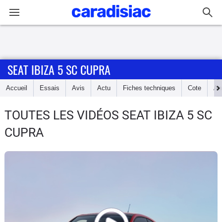
Connexion / Inscription
SEAT IBIZA 5 SC CUPRA
Accueil
Accueil
Essais
Avis
Actu
Fiches techniques
Cote
An
Actu
TOUTES LES VIDÉOS SEAT IBIZA 5 SC
Essais
CUPRA
Guide
d'achat
Electriques
Utilitaires